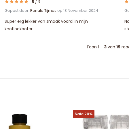
5
/
5
Gepost door:
Ronald Tijmes
op 13 November 2024
Ge
Super erg lekker van smaak vooral in mijn
No
knoflookboter.
s
Toon
1
-
3
van
19
rea
Sale 20%