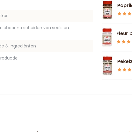
Papri
nker
yclebaar na scheiden van seals en
Fleur 
de & Ingrediënten
roductie
Pekelz