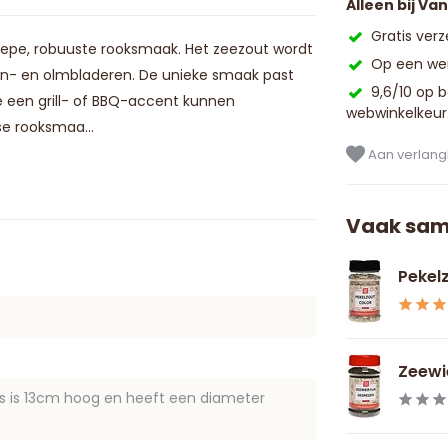
Alleen bij Va
Gratis ver
epe, robuuste rooksmaak. Het zeezout wordt
Op een wer
sen- en olmbladeren. De unieke smaak past
9,6/10 op 
ie een grill- of BBQ-accent kunnen
webwinkelkeur
se rooksmaa...
Aan verlangl
Vaak sam
Pekel
Zeewi
us is 13cm hoog en heeft een diameter