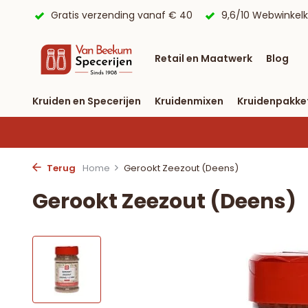
 € 40
9,6/10 Webwinkelkeur ✔
Voor 23:59 uur besteld, 
Retail en Maatwerk
Blog
Kruiden en Specerijen
Kruidenmixen
Kruidenpakke
Terug
Home
Gerookt Zeezout (Deens)
Gerookt Zeezout (Deens)