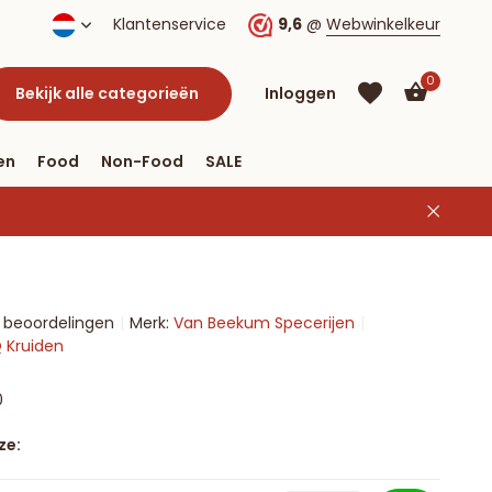
Klantenservice
9,6
@
Webwinkelkeur
0
Bekijk alle categorieën
Inloggen
en
Food
Non-Food
SALE
Account
aanmaken
Account
9 beoordelingen
Merk:
Van Beekum Specerijen
aanmaken
Q Kruiden
0
ze: