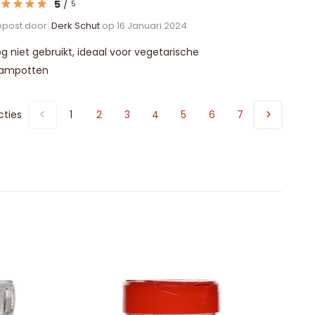
5
/
5
post door:
Derk Schut
op 16 Januari 2024
g niet gebruikt, ideaal voor vegetarische
tampotten
cties
1
2
3
4
5
6
7