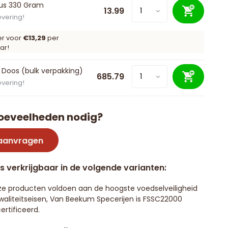
bus 330 Gram
13.99
evering!
er voor
€13,29
per
ar!
 Doos (bulk verpakking)
685.79
evering!
oeveelheden nodig?
 aanvragen
is verkrijgbaar in de volgende varianten:
e producten voldoen aan de hoogste voedselveiligheid
waliteitseisen, Van Beekum Specerijen is FSSC22000
ertificeerd.