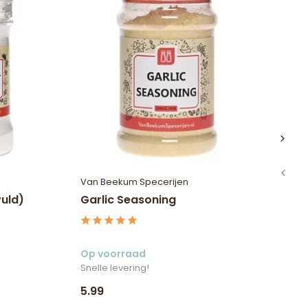
Van Beekum Specerijen
Va
vuld)
Garlic Seasoning
Co
Op voorraad
Op
Snelle levering!
Sne
5.99
7.