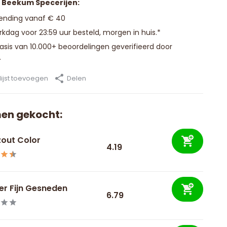
n Beekum Specerijen:
zending vanaf € 40
kdag voor 23:59 uur besteld, morgen in huis.*
basis van 10.000+ beoordelingen geverifieerd door
.
ijst toevoegen
Delen
en gekocht:
zout Color
4.19
er Fijn Gesneden
6.79