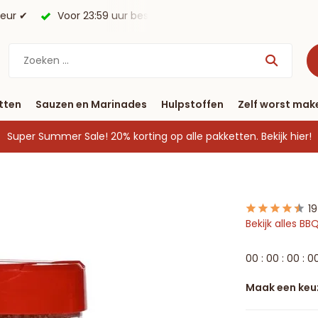
morgen in huis*.
Gratis verzending vanaf € 40
tten
Sauzen en Marinades
Hulpstoffen
Zelf worst mak
Super Summer Sale! 20% korting op alle pakketten.
Bekijk hier!
1
Bekijk alles BB
0
0
:
0
0
:
0
0
:
0
Maak een keu