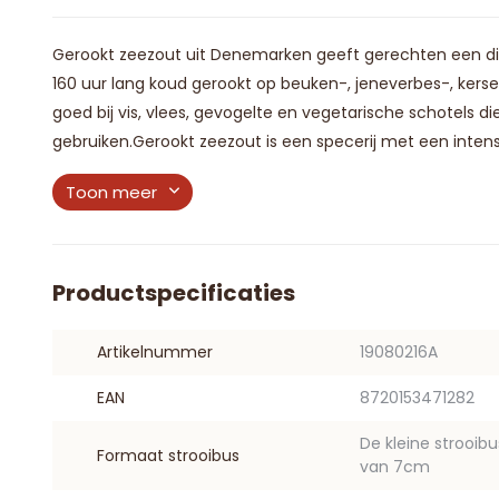
Gerookt zeezout uit Denemarken geeft gerechten een di
160 uur lang koud gerookt op beuken-, jeneverbes-, ker
goed bij vis, vlees, gevogelte en vegetarische schotels d
gebruiken.Gerookt zeezout is een specerij met een inten
Toon meer
Productspecificaties
Artikelnummer
19080216A
EAN
8720153471282
De kleine strooib
Formaat strooibus
van 7cm