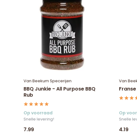
Van Beekum Specerijen
Van Bee
BBQ Junkie - All Purpose BBQ
Franse
Rub
Op voorraad
Op voo
Snelle levering!
Snelle le
7.99
4.19