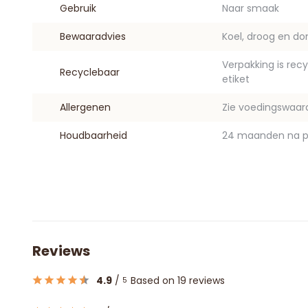
Gebruik
Naar smaak
Bewaaradvies
Koel, droog en do
Verpakking is rec
Recyclebaar
etiket
Allergenen
Zie voedingswaar
Houdbaarheid
24 maanden na p
Reviews
4.9
/
Based on 19 reviews
5