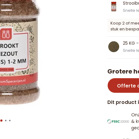
Strooi
Snelle l
Koop 2 of me
stuk en bespa
25 KG -
Snelle l
Grotere h
Offerte
Dit product 
Onz
& k
gec