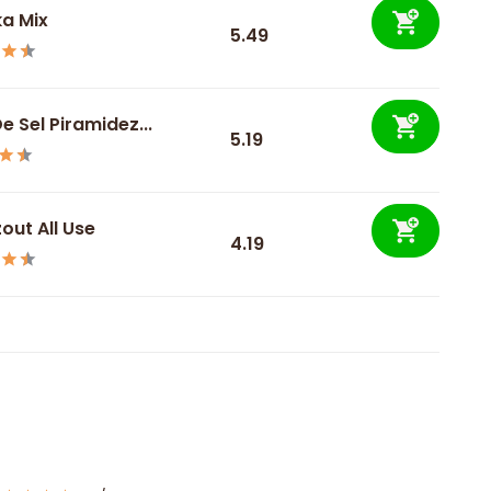
ka Mix
5.49
De Sel Piramidez...
5.19
out All Use
4.19