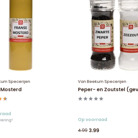
kum Specerijen
Van Beekum Specerijen
 Mosterd
Peper- en Zoutstel (ge
rraad
Op voorraad
vering!
3.99
4.99