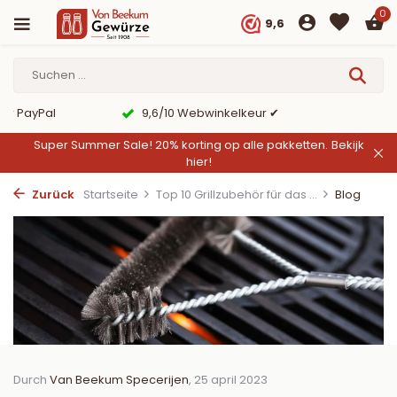
0
9,6
er PayPal
9,6/10 Webwinkelkeur ✔
Super Summer Sale! 20% korting op alle pakketten.
Bekijk
hier!
Zurück
Startseite
Top 10 Grillzubehör für das ...
Blog
Durch
Van Beekum Specerijen
, 25 april 2023