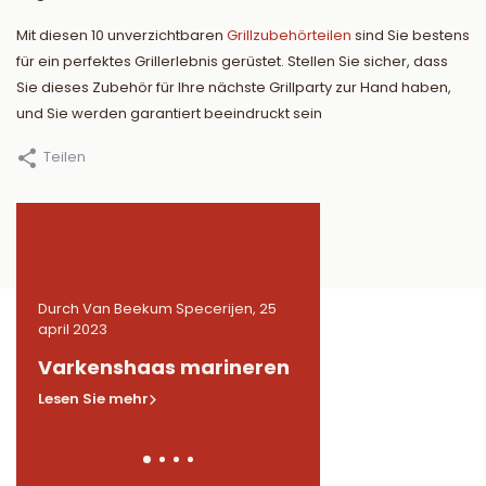
Mit diesen 10 unverzichtbaren
Grillzubehörteilen
sind Sie bestens
für ein perfektes Grillerlebnis gerüstet. Stellen Sie sicher, dass
Sie dieses Zubehör für Ihre nächste Grillparty zur Hand haben,
und Sie werden garantiert beeindruckt sein
Teilen
 25
Durch Van Beekum Specerijen, 25
Durch Van Beekum Speceri
april 2023
april 2023
n
Varkenshaas marineren
Gemarineerde
kippendijen in BB
Lesen Sie mehr
Lesen Sie mehr