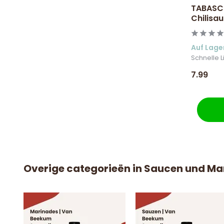
TABASCO
Chilisa
Auf Lage
Schnelle L
7.99
Overige categorieën in Saucen und M