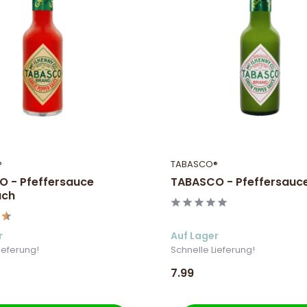
®
TABASCO®
 - Pfeffersauce
TABASCO - Pfeffersauc
uch
r
Auf Lager
ieferung!
Schnelle Lieferung!
7.99