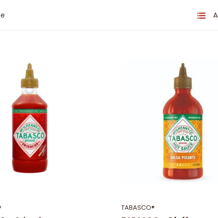
te
A
®
TABASCO®