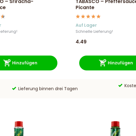
 – Sriracha-
TABASCO – Pfeffersauc
uce
Picante
r
Auf Lager
ieferung!
Schnelle Lieferung!
4.49
Hinzufügen
Hinzufügen
Koste
Lieferung binnen drei Tagen