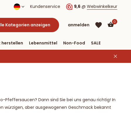
nnen drei Tagen
Kundenservice
Kostenloser Versand nach Deutschland ab
9,6
@
Webwinkelkeur
0
lle Kategorien anzeigen
anmelden
 herstellen
Lebensmittel
Non-Food
SALE
Benutzerkonto
Benutzerkonto
anlegen
anlegen
Pfeffersaucen? Dann sind Sie bei uns genau richtig! In
hren würzigen, aber ausgewogenen Geschmack bekannt