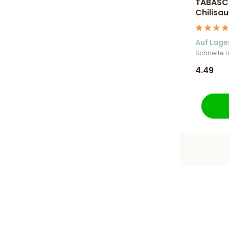
TABASCO
Chilisa
Auf Lage
Schnelle L
4.49
9,6/10 Webwinkelkeur ✔