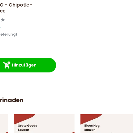
 - Chipotle-
uce
r
ieferung!
Hinzufügen
arinaden