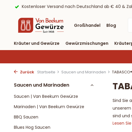
Tagen
Kostenloser Versand nach Deutschland ab € 40 & Zah
Großhandel
Blog
Kräuter und Gewürze
Gewürzmischungen
Kräuter
Zurück
Startseite
Saucen und Marinaden
TABASCO
TAB
Saucen und Marinaden
Saucen | Van Beekum Gewürze
Sind Sie
Marinaden | Van Beekum Gewürze
unserem 
sind und 
BBQ Sauzen
Lesen Si
Blues Hog Saucen