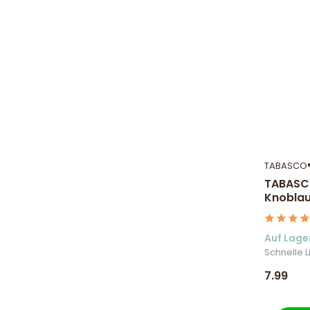
TABASCO
TABASCO
Knobla
Auf Lage
Schnelle L
7.99