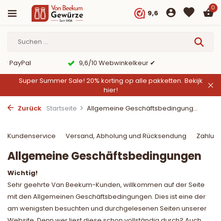
0
9,6
er PayPal
9,6/10 Webwinkelkeur ✔
Super Summer Sale! 20% korting op alle pakketten.
Bekijk
hier!
Zurück
Startseite
Allgemeine Geschäftsbedingung...
Kundenservice
Versand, Abholung und Rücksendung
Zahlun
Allgemeine Geschäftsbedingungen
Wichtig!
Sehr geehrte Van Beekum-Kunden, willkommen auf der Seite
mit den Allgemeinen Geschäftsbedingungen. Dies ist eine der
am wenigsten besuchten und durchgelesenen Seiten unserer
Website. Denn wer liest diese schon vollständig durch? Auch