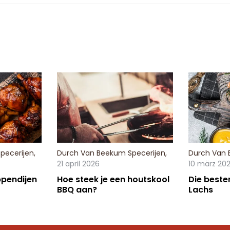
pecerijen
,
Durch
Van Beekum Specerijen
,
Durch
Van 
21 april 2026
10 märz 20
pendijen
Hoe steek je een houtskool
Die beste
BBQ aan?
Lachs