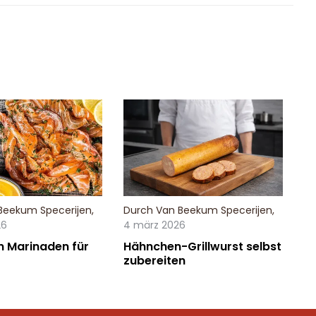
Beekum Specerijen
,
Durch
Van Beekum Specerijen
,
26
4 märz 2026
n Marinaden für
Hähnchen-Grillwurst selbst
zubereiten