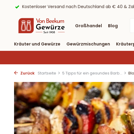
ayPal
9,6/10 Webwinkelkeur ✔
Lieferung binnen drei T
Großhandel
Blog
Kräuter und Gewürze
Gewürzmischungen
Kräuter
Zurück
Startseite
5 Tipps für ein gesundes Barb...
Bl