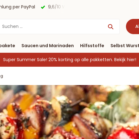
agen
Kostenloser Versand nach Deutschland ab € 40 & Zah
A
pakete
Saucen und Marinaden
Hilfsstoffe
Selbst Wurst
Super Summer Sale! 20% korting op alle pakketten.
Bekijk hier!
og