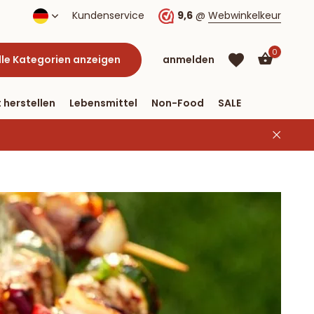
lung per PayPal
Kundenservice
9,6
@
Webwinkelkeur
0
lle Kategorien anzeigen
anmelden
 herstellen
Lebensmittel
Non-Food
SALE
Benutzerkonto
Benutzerkonto
anlegen
anlegen