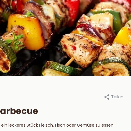
Teilen
an Beekum Specerijen, 24 april
Durch Van Beekum Specerijen, 
2023
 Barbecue
steek je een
Die besten
tskool BBQ aan?
Marinaden für 
d ein leckeres Stück Fleisch, Fisch oder Gemüse zu essen.