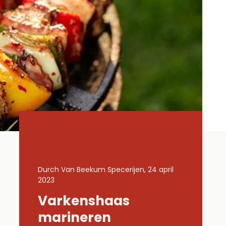
24 april
Durch Van Beekum Specerijen, 24 april
Durch Van B
2023
2023
Varkenshaas
Gemar
Lachs
marineren
kippe