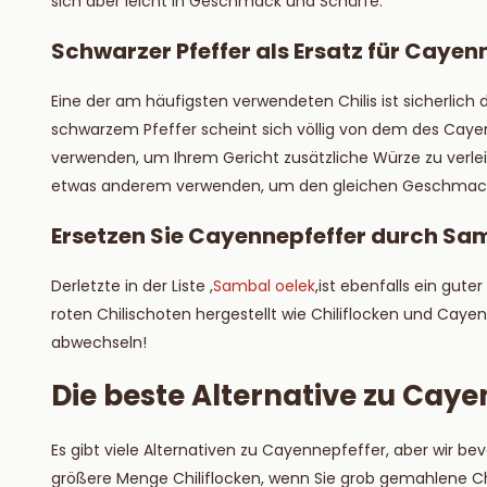
sich aber leicht in Geschmack und Schärfe.
Schwarzer Pfeffer als Ersatz für Cayen
Eine der am häufigsten verwendeten Chilis ist sicherlich 
schwarzem Pfeffer scheint sich völlig von dem des Caye
verwenden, um Ihrem Gericht zusätzliche Würze zu verlei
etwas anderem verwenden, um den gleichen Geschmack 
Ersetzen Sie Cayennepfeffer
durch Sam
Der
letzte in der Liste
,
Sambal oelek
,
ist
ebenfalls ein gute
roten Chilischoten hergestellt wie Chiliflocken und Caye
abwechseln!
Die beste Alternative zu Caye
Es gibt viele Alternativen zu Cayennepfeffer, aber wir be
größere Menge Chiliflocken, wenn Sie grob gemahlene Ch