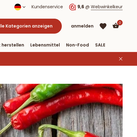
lung per PayPal
Kundenservice
9,6
@
Webwinkelkeur
0
lle Kategorien anzeigen
anmelden
 herstellen
Lebensmittel
Non-Food
SALE
Benutzerkonto
Benutzerkonto
anlegen
anlegen