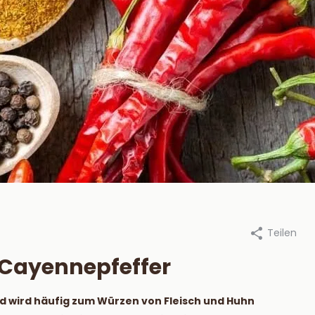
Teilen
an Beekum Specerijen, 24
Durch Van Beekum Specerijen,
 2022
oktober 2022
r Cayennepfeffer
steek je een
Die besten
tskool BBQ aan?
Marinaden für 
nd wird häufig zum Würzen von Fleisch und Huhn