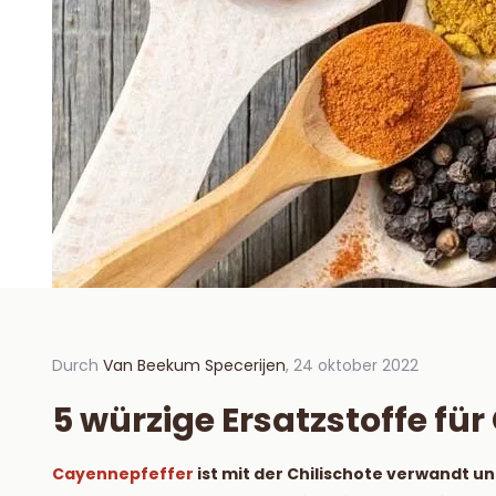
Durch
Van Beekum Specerijen
, 24 oktober 2022
Durch V
oktober
5 würzige Ersatzstoffe fü
Hoe 
hou
Cayennepfeffer
ist mit der Chilischote verwandt u