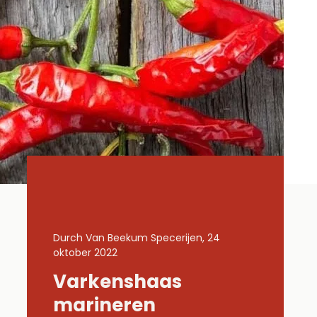
 24
Durch Van Beekum Specerijen, 24
Durch Van B
oktober 2022
oktober 202
Varkenshaas
Gemar
Lachs
marineren
kippe