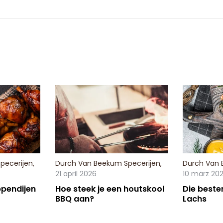
pecerijen
,
Durch
Van Beekum Specerijen
,
Durch
Van 
21 april 2026
10 märz 20
pendijen
Hoe steek je een houtskool
Die beste
BBQ aan?
Lachs