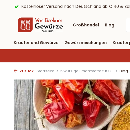
ayPal
9,6/10 Webwinkelkeur ✔
Lieferung binnen drei T
Großhandel
Blog
Kräuter und Gewürze
Gewürzmischungen
Kräuter
Zurück
Startseite
5 würzige Ersatzstoffe für C...
Blog