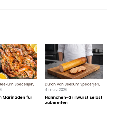
Beekum Specerijen
,
Durch
Van Beekum Specerijen
,
26
4 märz 2026
n Marinaden für
Hähnchen-Grillwurst selbst
zubereiten