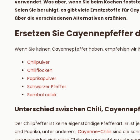
verwendet. Was aber, wenn Sie beim Kochen feststel
Lesen S
Seien Sie beruhigt, es gibt viele Ersatzstoffe für 
über die verschiedenen Alternativen erzählen.
Ersetzen Sie Cayennepfeffer
Wenn Sie keinen Cayennepfeffer haben, empfehlen wir Ih
Chilipulver
Chiliflocken
Paprikapulver
Schwarzer Pfeffer
Sambal oelek
Unterschied zwischen Chili, Cayennepf
Der Chilipfeffer ist keine eigenständige Pfefferart. Er i
und Paprika, unter anderem.
Cayenne-Chilis
sind die son
unterscheiden sich diese Chilis also gar nicht so sehr v