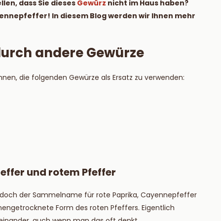
len, dass Sie dieses
Gewürz
nicht im Haus haben?
ie mehr
Lesen Sie mehr
Cayennepfeffer! In diesem Blog werden wir Ihnen mehr
 durch andere Gewürze
nen, die folgenden Gewürze als Ersatz zu verwenden:
effer und rotem Pfeffer
st jedoch der Sammelname für rote Paprika, Cayennepfeffer
nengetrocknete Form des roten Pfeffers. Eigentlich
oneinander, auch wenn man das oft denkt.