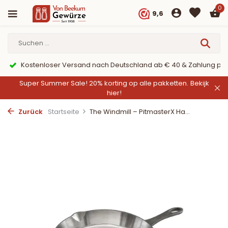
0
9,6
Kostenloser Versand nach Deutschland ab € 40 & Zahlung per
Super Summer Sale! 20% korting op alle pakketten.
Bekijk
hier!
Zurück
Startseite
The Windmill – PitmasterX Ha...