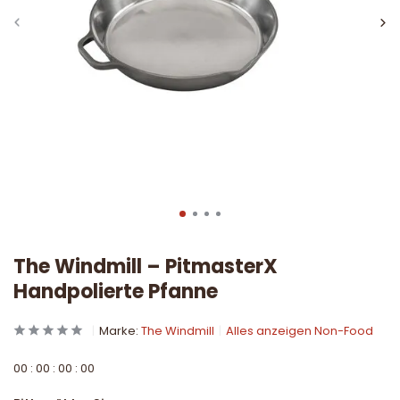
The Windmill – PitmasterX
Handpolierte Pfanne
Marke:
The Windmill
Alles anzeigen Non-Food
0
0
:
0
0
:
0
0
:
0
0