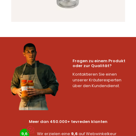
Fragen zu einem Produkt
oder zur Qualität?
Kontaktieren Sie einen
unserer Kräuterexperten
über den Kundendienst.
Meer dan 450.000+ tevreden klanten
9,6
Wir erzielen eine
9,6
auf
Webwinkelkeur