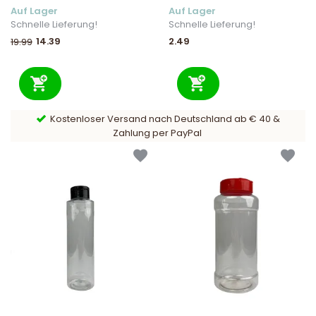
Auf Lager
Auf Lager
Schnelle Lieferung!
Schnelle Lieferung!
14.39
2.49
19.99
loser Versand nach Deutschland ab € 40 &
9,6
Zahlung per PayPal