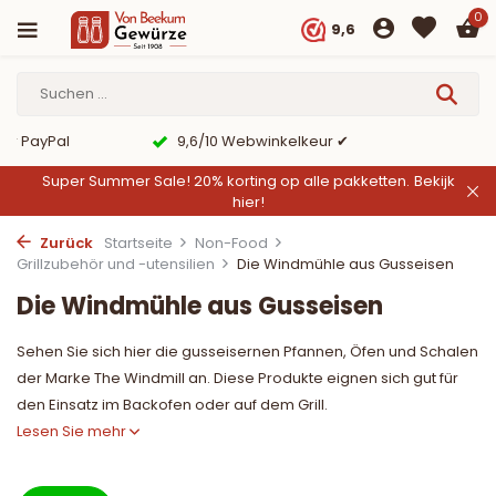
0
9,6
er PayPal
9,6/10 Webwinkelkeur ✔
Super Summer Sale! 20% korting op alle pakketten.
Bekijk
hier!
Zurück
Startseite
Non-Food
Grillzubehör und -utensilien
Die Windmühle aus Gusseisen
Die Windmühle aus Gusseisen
Sehen Sie sich hier die gusseisernen Pfannen, Öfen und Schalen
der Marke The Windmill an. Diese Produkte eignen sich gut für
den Einsatz im Backofen oder auf dem Grill.
Lesen Sie mehr