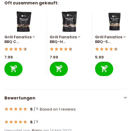
Oft zusammen gekauft:
Grill Fanatics –
Grill Fanatics –
Grill Fanatics –
BBQ C...
BBQ-H...
BBQ-S...
7.99
7.99
5.99
Bewertungen
5
/
Based on 1 reviews
5
5
/
5
Gepostet von:
Barry
am 14 Mai 2022