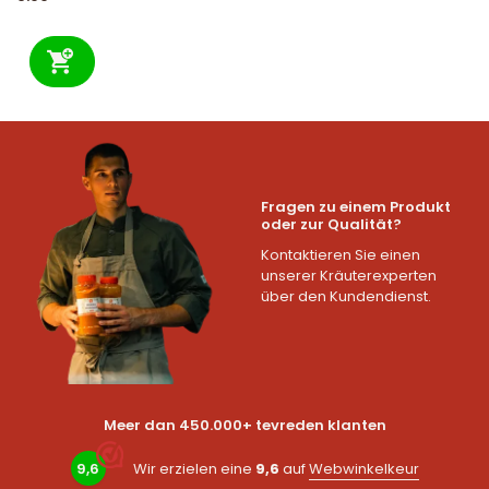
Fragen zu einem Produkt
oder zur Qualität?
Kontaktieren Sie einen
unserer Kräuterexperten
über den Kundendienst.
Meer dan 450.000+ tevreden klanten
9,6
Wir erzielen eine
9,6
auf
Webwinkelkeur