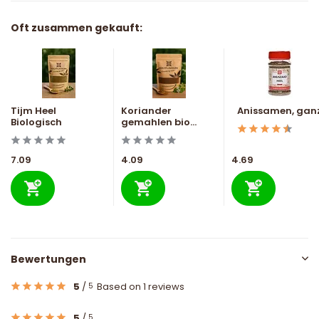
Oft zusammen gekauft:
Tijm Heel
Koriander
Anissamen, gan
Biologisch
gemahlen bio...
7.09
4.09
4.69
Bewertungen
5
/
Based on 1 reviews
5
5
/
5