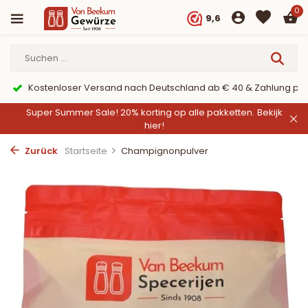
0
9,6
er PayPal
9,6/10 Webwinkelkeur ✔
Super Summer Sale! 20% korting op alle pakketten.
Bekijk
hier!
Zurück
Startseite
Champignonpulver