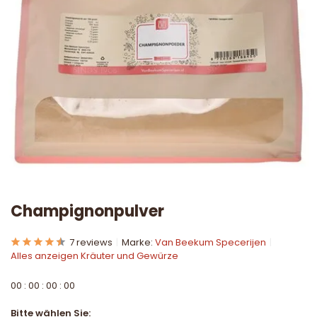
Champignonpulver
7 reviews
Marke:
Van Beekum Specerijen
Alles anzeigen Kräuter und Gewürze
0
0
:
0
0
:
0
0
:
0
0
Bitte wählen Sie: