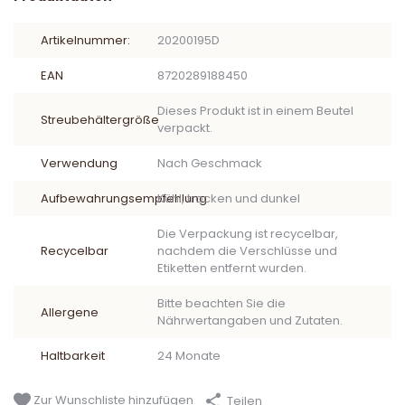
Artikelnummer:
20200195D
EAN
8720289188450
Dieses Produkt ist in einem Beutel
Streubehältergröße
verpackt.
Verwendung
Nach Geschmack
Aufbewahrungsempfehlung
Kühl, trocken und dunkel
Die Verpackung ist recycelbar,
Recycelbar
nachdem die Verschlüsse und
Etiketten entfernt wurden.
Bitte beachten Sie die
Allergene
Nährwertangaben und Zutaten.
Haltbarkeit
24 Monate
Zur Wunschliste hinzufügen
Teilen