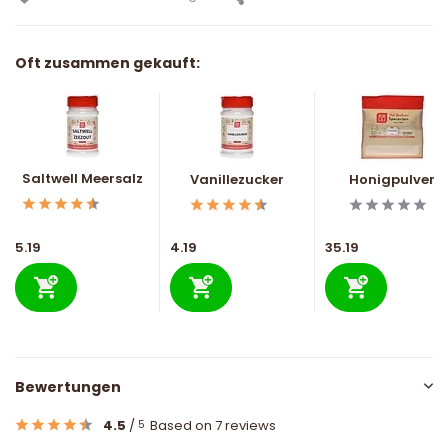
Oft zusammen gekauft:
Saltwell Meersalz
Vanillezucker
Honigpulver
5.19
4.19
35.19
Bewertungen
4.5
/
Based on 7 reviews
5