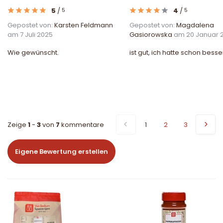
5
/
4
/
5
5
Gepostet von:
Karsten Feldmann
Gepostet von:
Magdalena
am 7 Juli 2025
Gasiorowska
am 20 Januar 
Wie gewünscht.
ist gut, ich hatte schon bess
Zeige
1
-
3
von
7
kommentare
1
2
3
Eigene Bewertung erstellen