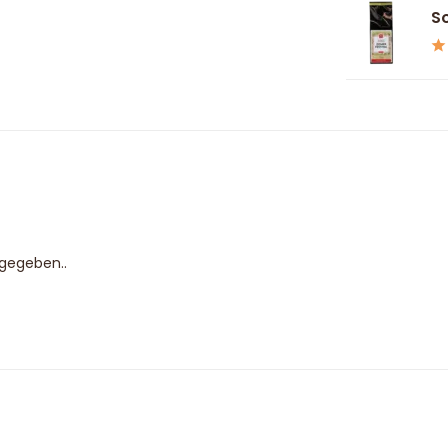
S
bgegeben..