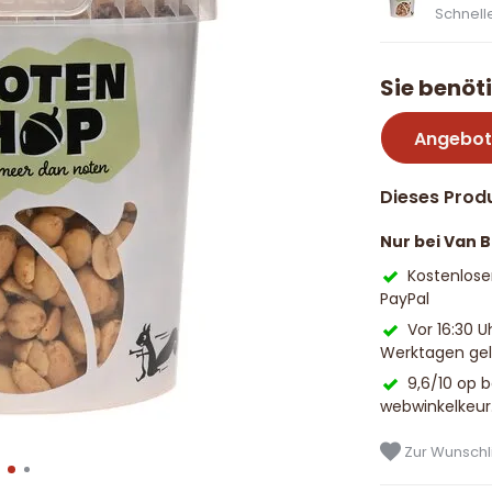
Schnelle
Sie benöt
Angebot
Dieses Produ
Nur bei Van 
Kostenlose
PayPal
Vor 16:30 U
Werktagen geli
9,6/10 op 
webwinkelkeur
Zur Wunschli