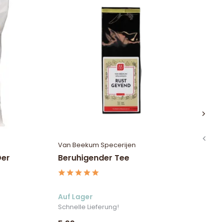
Van Beekum Specerijen
Va
Der
Beruhigender Tee
Ro
Auf Lager
Ni
Schnelle Lieferung!
In