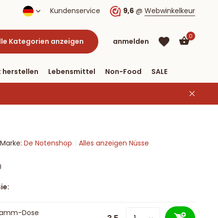
lung per PayPal
Kundenservice
9,6
@
Webwinkelkeur
0
lle Kategorien anzeigen
anmelden
 herstellen
Lebensmittel
Non-Food
SALE
Marke:
De Notenshop
Alles anzeigen Nüsse
Benutzerkonto
Benutzerkonto
anlegen
anlegen
0
ie:
ramm-Dose