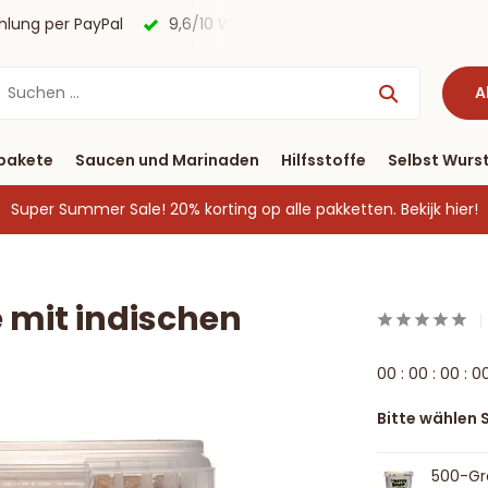
agen
Kostenloser Versand nach Deutschland ab € 40 & Zah
A
pakete
Saucen und Marinaden
Hilfsstoffe
Selbst Wurst
Super Summer Sale! 20% korting op alle pakketten.
Bekijk hier!
 mit indischen
0
0
:
0
0
:
0
0
:
0
Bitte wählen S
500-G