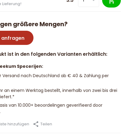
3.5
 Lieferung!
igen größere Mengen?
 anfragen
kt ist in den folgenden Varianten erhältlich:
Beekum Specerijen:
r Versand nach Deutschland ab € 40 & Zahlung per
hr an einem Werktag bestellt, innerhalb von zwei bis drei
efert.*
basis van 10.000+ beoordelingen geverifieerd door
.
ste hinzufügen
Teilen