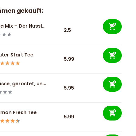
mmen gekauft:
a Mix – Der Nussl...
2.5
ter Start Tee
5.99
sse, geröstet, un...
5.95
emon Fresh Tee
5.99