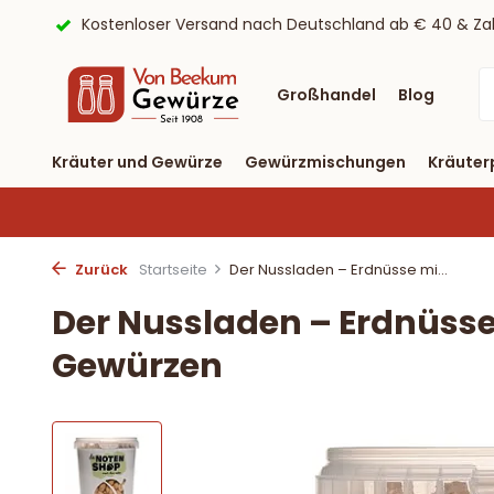
ayPal
9,6/10 Webwinkelkeur ✔
Lieferung binnen drei T
Großhandel
Blog
Kräuter und Gewürze
Gewürzmischungen
Kräuter
Zurück
Startseite
Der Nussladen – Erdnüsse mi...
Der Nussladen – Erdnüsse
Gewürzen