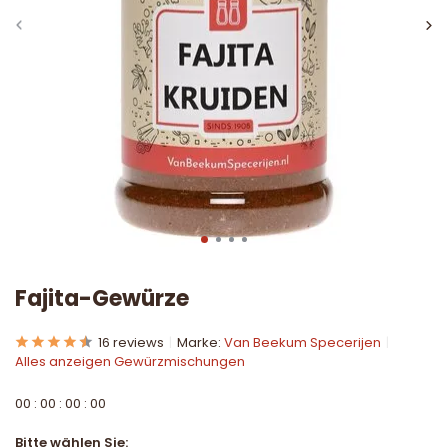
Fajita-Gewürze
16 reviews
Marke:
Van Beekum Specerijen
Alles anzeigen Gewürzmischungen
0
0
:
0
0
:
0
0
:
0
0
Bitte wählen Sie: