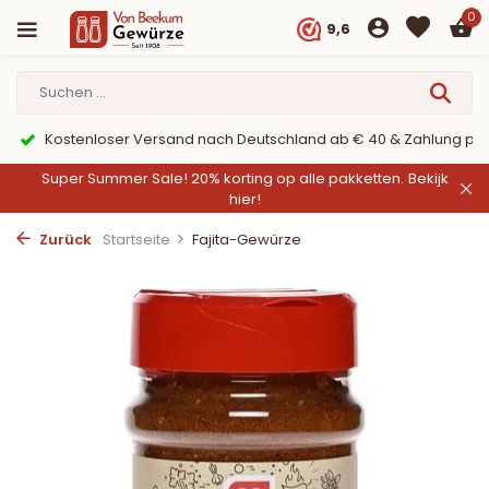
0
9,6
er PayPal
9,6/10 Webwinkelkeur ✔
Super Summer Sale! 20% korting op alle pakketten.
Bekijk
hier!
Zurück
Startseite
Fajita-Gewürze