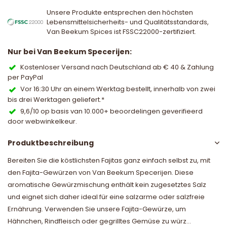
Unsere Produkte entsprechen den höchsten
Lebensmittelsicherheits- und Qualitätsstandards,
Van Beekum Spices ist FSSC22000-zertifiziert.
Nur bei Van Beekum Specerijen:
Kostenloser Versand nach Deutschland ab € 40 & Zahlung
per PayPal
Vor 16:30 Uhr an einem Werktag bestellt, innerhalb von zwei
bis drei Werktagen geliefert.*
9,6/10 op basis van 10.000+ beoordelingen geverifieerd
door webwinkelkeur.
Produktbeschreibung
Bereiten Sie die köstlichsten Fajitas ganz einfach selbst zu, mit
den Fajita-Gewürzen von Van Beekum Specerijen. Diese
aromatische Gewürzmischung enthält kein zugesetztes Salz
und eignet sich daher ideal für eine salzarme oder salzfreie
Ernährung. Verwenden Sie unsere Fajita-Gewürze, um
Hähnchen, Rindfleisch oder gegrilltes Gemüse zu würz...