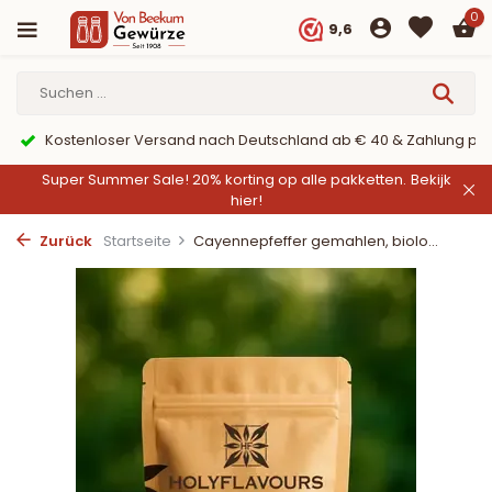
0
9,6
Kostenloser Versand nach Deutschland ab € 40 & Zahlung per
Super Summer Sale! 20% korting op alle pakketten.
Bekijk
hier!
Zurück
Startseite
Cayennepfeffer gemahlen, biolo...