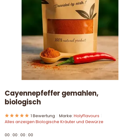
Cayennepfeffer gemahlen,
biologisch
1 Bewertung
Marke:
HolyFlavours
Alles anzeigen Biologische Kräuter und Gewürze
0
0
:
0
0
:
0
0
:
0
0