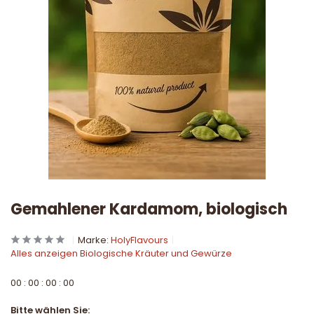
Gemahlener Kardamom, biologisch
Marke:
HolyFlavours
Alles anzeigen Biologische Kräuter und Gewürze
0
0
:
0
0
:
0
0
:
0
0
Bitte wählen Sie: