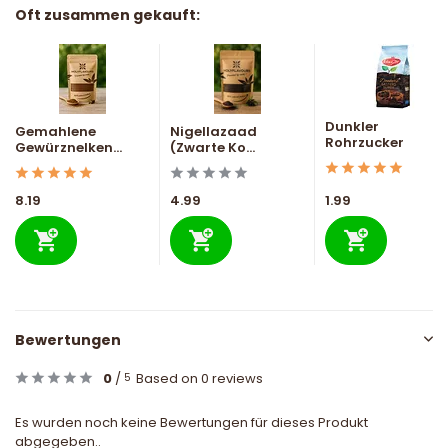
Oft zusammen gekauft:
Dunkler
Gemahlene
Nigellazaad
Rohrzucker
Gewürznelken...
(Zwarte Ko...
8.19
4.99
1.99
Bewertungen
0
/
Based on 0 reviews
5
Es wurden noch keine Bewertungen für dieses Produkt
abgegeben..