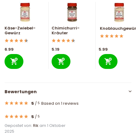
Käse-Zwiebel-
Chimichurri-
Knoblauchgewür
Gewürz
Kräuter
6.99
5.19
5.99
Bewertungen
5
/
Based on 1 reviews
5
5
/
5
Gepostet von:
Rik
am 1 Oktober
2025