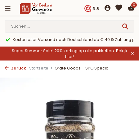
0
9,6
tenloser Versand nach Deutschland ab € 40 & Zahlung per PayPal
Super Summer Sale! 20% korting op alle pakketten.
Bekijk
hier!
Zurück
Startseite
Grate Goods – SPG Special