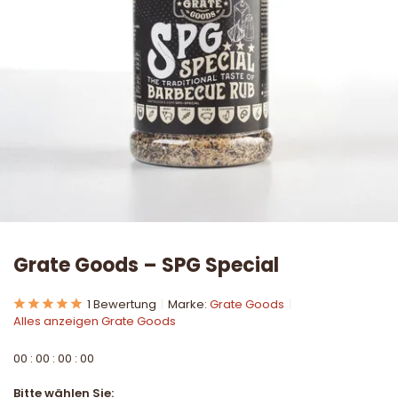
Grate Goods – SPG Special
1 Bewertung
Marke:
Grate Goods
Alles anzeigen Grate Goods
0
0
:
0
0
:
0
0
:
0
0
Bitte wählen Sie: