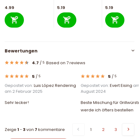
4.99
5.19
5.19
Bewertungen
4.7
/
Based on 7 reviews
5
5
/
5
/
5
5
Gepostet von:
Luis López Rendering
Gepostet von:
Evert Eising
am
am 2 Februar 2025
August 2024
Sehr lecker!
Beste Mischung für Grillwürst
werde ich öfters bestellen
Zeige
1
-
3
von
7
kommentare
1
2
3