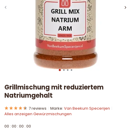
Grillmischung mit reduziertem
Natriumgehalt
7 reviews
Marke:
Van Beekum Specerijen
Alles anzeigen Gewürzmischungen
0
0
:
0
0
:
0
0
:
0
0