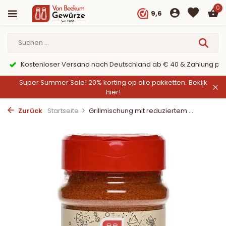
0
9,6
per PayPal
9,6/10 Webwinkelkeur ✔
Super Summer Sale! 20% korting op alle pakketten.
Bekijk
hier!
Zurück
Startseite
Grillmischung mit reduziertem ...