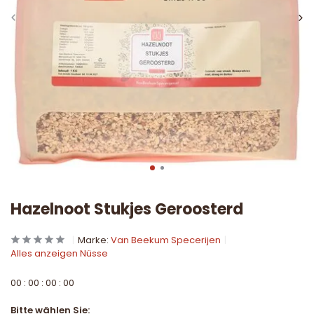
Hazelnoot Stukjes Geroosterd
Marke:
Van Beekum Specerijen
Alles anzeigen Nüsse
0
0
:
0
0
:
0
0
:
0
0
Bitte wählen Sie: