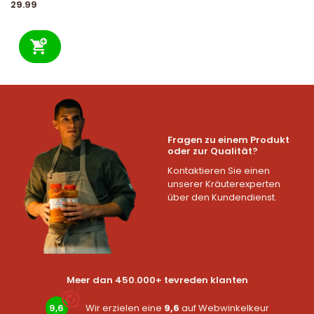
29.99
Fragen zu einem Produkt
oder zur Qualität?
Kontaktieren Sie einen
unserer Kräuterexperten
über den Kundendienst.
Meer dan 450.000+ tevreden klanten
9,6
Wir erzielen eine
9,6
auf
Webwinkelkeur