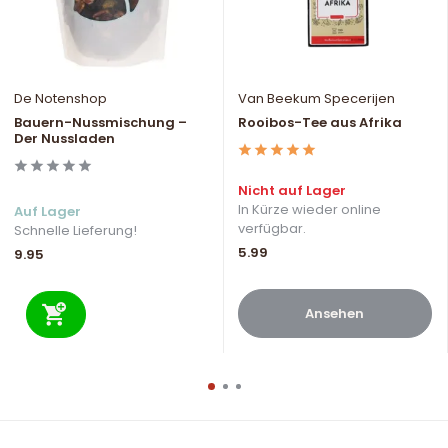
De Notenshop
Van Beekum Specerijen
Bauern-Nussmischung –
Rooibos-Tee aus Afrika
Der Nussladen
Nicht auf Lager
In Kürze wieder online
Auf Lager
verfügbar.
Schnelle Lieferung!
5.99
9.95
Ansehen