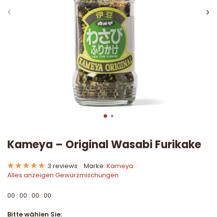
Kameya – Original Wasabi Furikake
3 reviews
Marke:
Kameya
Alles anzeigen Gewürzmischungen
0
0
:
0
0
:
0
0
:
0
0
Bitte wählen Sie: