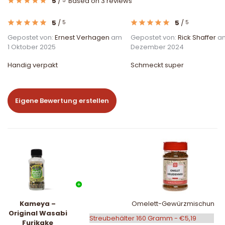
5
/
Based on 3 reviews
5
5
/
5
/
5
5
Gepostet von:
Ernest Verhagen
am
Gepostet von:
Rick Shaffer
am
1 Oktober 2025
Dezember 2024
Handig verpakt
Schmeckt super
Eigene Bewertung erstellen
Kameya –
Omelett-Gewürzmischung
Original Wasabi
Furikake