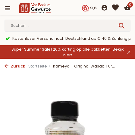
0
9,6
Kostenloser Versand nach Deutschland ab € 40 & Zahlung per
Super Summer Sale! 20% korting op alle pakketten.
Bekijk
hier!
Zurück
Startseite
Kameya – Original Wasabi Fur...