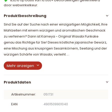
9,6/10 op basis van 10.000+ beoordelingen geverifieerd
door webwinkelkeur.
Produktbeschreibung
Sind Sie auf der Suche nach einer einzigartigen Möglichkeit, Ihre
Mahlzeiten mit einem würzigen und aromatischen Geschmack
zu verfeinern? Dann ist Kameya - Original Wasabi Furikake
genau das Richtige für Sie! Dieses köstliche japanische Gewürz,
eine Mischung aus knusprigen Sesamkörnern, Seetang und der
würzigen Schärfe von Wasabi, verleiht ...
Mehr anzeigen
Produktdaten
Artikelnummer:
051731
EAN
4901509901040