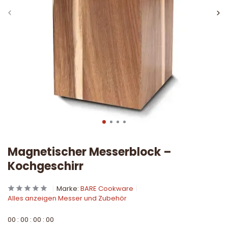
Magnetischer Messerblock –
Kochgeschirr
Marke:
BARE Cookware
Alles anzeigen Messer und Zubehör
0
0
:
0
0
:
0
0
:
0
0