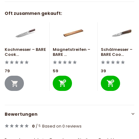
Oft zusammen gekauft:
Kochmesser – BARE
Magnetstreifen –
Schälmesser –
Cook...
BARE ...
BARE Coo...
79
59
39
Bewertungen
0
/
Based on 0 reviews
5