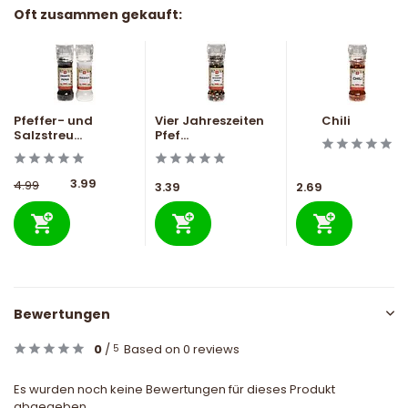
Oft zusammen gekauft:
Pfeffer- und
Vier Jahreszeiten
Chili
Salzstreu...
Pfef...
3.99
4.99
3.39
2.69
Bewertungen
0
/
Based on 0 reviews
5
Es wurden noch keine Bewertungen für dieses Produkt
abgegeben..