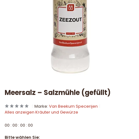
Meersalz – Salzmühle (gefüllt)
Marke:
Van Beekum Specerijen
Alles anzeigen Kräuter und Gewürze
0
0
:
0
0
:
0
0
:
0
0
Bitte wählen Sie: