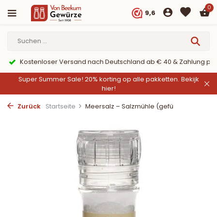
0
9,6
Kostenloser Versand nach Deutschland ab € 40 & Zahlung per
Super Summer Sale! 20% korting op alle pakketten.
Bekijk
hier!
Zurück
Startseite
Meersalz – Salzmühle (gefü