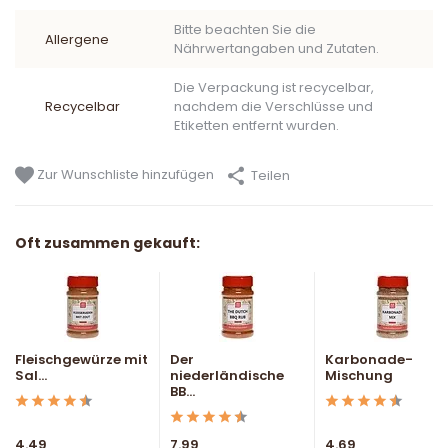
Bitte beachten Sie die
Allergene
Nährwertangaben und Zutaten.
Die Verpackung ist recycelbar,
Recycelbar
nachdem die Verschlüsse und
Etiketten entfernt wurden.
Zur Wunschliste hinzufügen
Teilen
Oft zusammen gekauft:
Fleischgewürze mit
Der
Karbonade-
Sal...
niederländische
Mischung
BB...
4.49
7.99
4.69