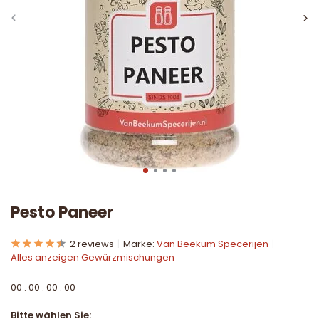
Pesto Paneer
2 reviews
Marke:
Van Beekum Specerijen
Alles anzeigen Gewürzmischungen
0
0
:
0
0
:
0
0
:
0
0
Bitte wählen Sie: