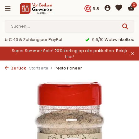
0
9,6
er PayPal
9,6/10 Webwinkelkeur ✔
Super Summer Sale! 20% korting op alle pakketten.
Bekijk
hier!
Zurück
Startseite
Pesto Paneer