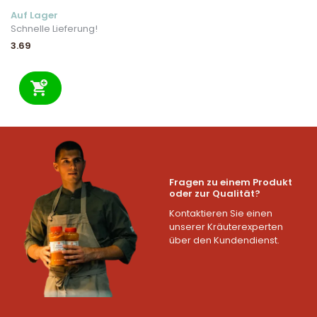
Auf Lager
Schnelle Lieferung!
3.69
Fragen zu einem Produkt
oder zur Qualität?
Kontaktieren Sie einen
unserer Kräuterexperten
über den Kundendienst.