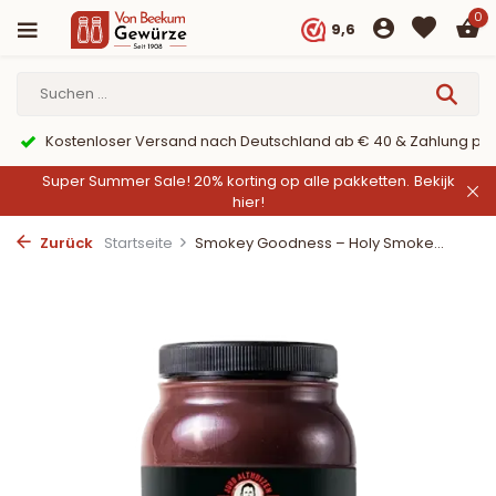
0
9,6
Kostenloser Versand nach Deutschland ab € 40 & Zahlung per
Super Summer Sale! 20% korting op alle pakketten.
Bekijk
hier!
Zurück
Startseite
Smokey Goodness – Holy Smoke...