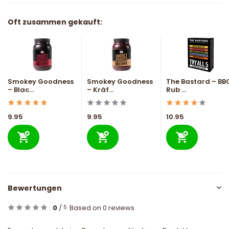
Oft zusammen gekauft:
Smokey Goodness
Smokey Goodness
The Bastard – BB
– Blac...
– Kräf...
Rub ...
9.95
9.95
10.95
Bewertungen
0
/
Based on 0 reviews
5