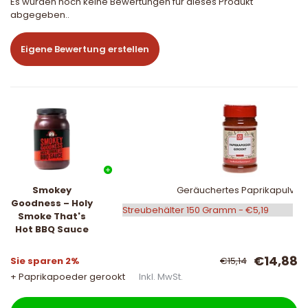
Es wurden noch keine Bewertungen für dieses Produkt
abgegeben..
Eigene Bewertung erstellen
Smokey
Geräuchertes Paprikapulver
Goodness – Holy
Smoke That's
Hot BBQ Sauce
€14,88
Sie sparen 2%
€15,14
+ Paprikapoeder gerookt
Inkl. MwSt.