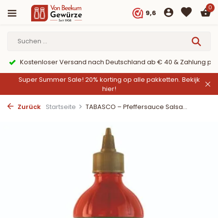
0
9,6
Kostenloser Versand nach Deutschland ab € 40 & Zahlung per
Super Summer Sale! 20% korting op alle pakketten.
Bekijk
hier!
Zurück
Startseite
TABASCO – Pfeffersauce Salsa...