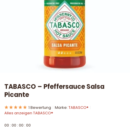
TABASCO – Pfeffersauce Salsa
Picante
1 Bewertung
Marke:
TABASCO®
Alles anzeigen TABASCO®
0
0
:
0
0
:
0
0
:
0
0