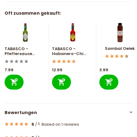
Oft zusammen gekauft:
Sambal Oelek
TABASCO -
TABASCO -
Pfeffersauce...
Habanero-Chi...
7.99
12.99
3.99
Bewertungen
5
/
Based on 1 reviews
5