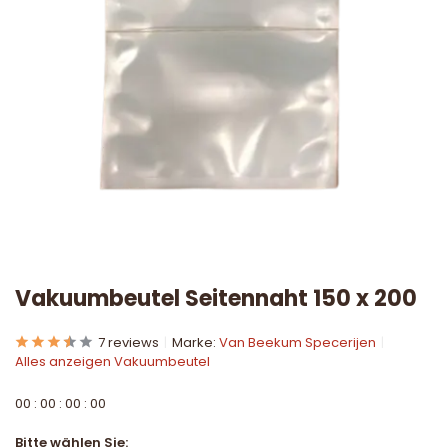
Vakuumbeutel Seitennaht 150 x 200
7 reviews
Marke:
Van Beekum Specerijen
Alles anzeigen Vakuumbeutel
0
0
:
0
0
:
0
0
:
0
0
Bitte wählen Sie: