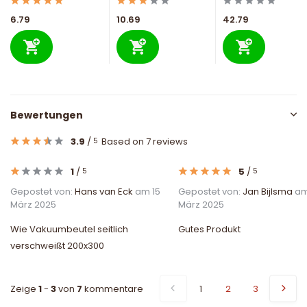
6.79
10.69
42.79
Bewertungen
3.9
/
Based on 7 reviews
5
1
/
5
/
5
5
Gepostet von:
Hans van Eck
am 15
Gepostet von:
Jan Bijlsma
am
März 2025
März 2025
Wie Vakuumbeutel seitlich
Gutes Produkt
verschweißt 200x300
Zeige
1
-
3
von
7
kommentare
1
2
3