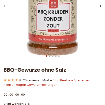
BBQ-Gewürze ohne Salz
25 reviews
Marke:
Van Beekum Specerijen
Alles anzeigen Gewürzmischungen
0
0
:
0
0
:
0
0
:
0
0
Bitte wählen Sie: