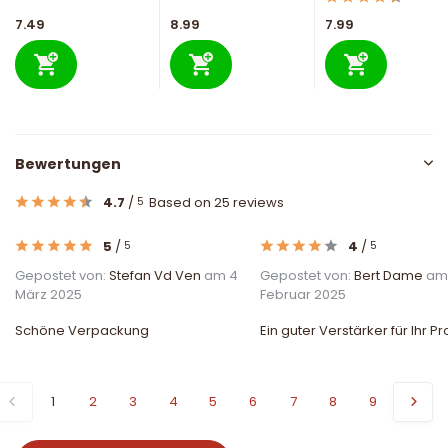
7.49
8.99
7.99
Bewertungen
4.7
/
Based on 25 reviews
5
5
/
4
/
5
5
Gepostet von:
Stefan Vd Ven
am 4
Gepostet von:
Bert Dame
am
März 2025
Februar 2025
Schöne Verpackung
Ein guter Verstärker für Ihr P
1
2
3
4
5
6
7
8
9