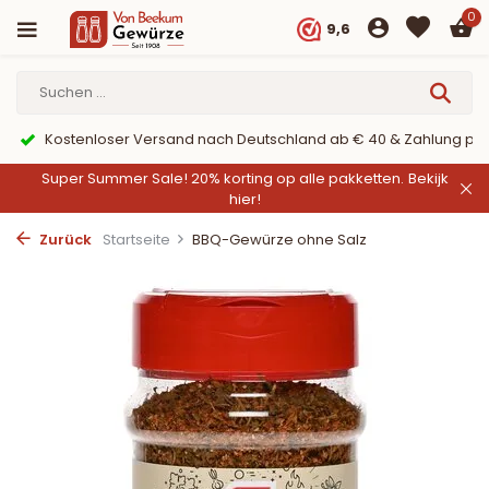
0
9,6
& Zahlung per PayPal
9,6/10 Webwinkelkeur ✔
Super Summer Sale! 20% korting op alle pakketten.
Bekijk
hier!
Zurück
Startseite
BBQ-Gewürze ohne Salz