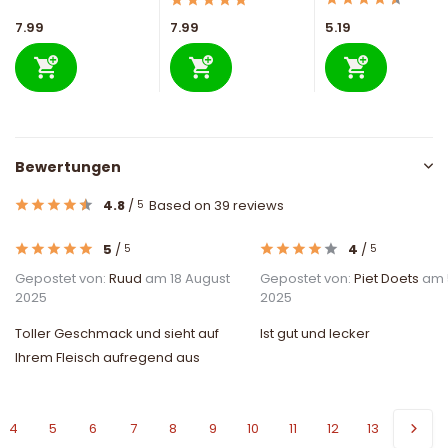
7.99
7.99
5.19
Bewertungen
4.8
/
Based on 39 reviews
5
5
/
4
/
5
5
Gepostet von:
Ruud
am 18 August
Gepostet von:
Piet Doets
am 5
2025
2025
Toller Geschmack und sieht auf
Ist gut und lecker
Ihrem Fleisch aufregend aus
4
5
6
7
8
9
10
11
12
13