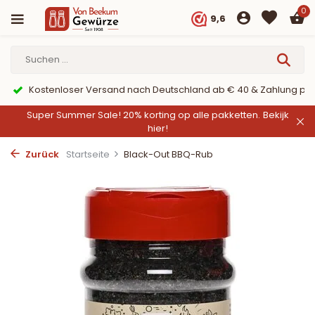
0
9,6
er PayPal
9,6/10 Webwinkelkeur ✔
Super Summer Sale! 20% korting op alle pakketten.
Bekijk
hier!
Zurück
Startseite
Black-Out BBQ-Rub