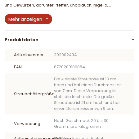
und Gewürzen, darunter Pfeffer, Knoblauch, Nigella,...
Mehr anzeigen
Produktdaten
Artikelnummer:
20200243A
EAN
8720289189884
Die kleinste Streudose ist 13 cm
hoch und hat einen Durchmesser
von 7 cm. Diese Verpackung ist
Streubehältergröße
stets die leichteste. Die große
Streudose ist 21 cm hoch und hat
einen Durchmesser von 9 cm.
Nach Geschmack 20 bis 30
Verwendung
Gramm pro Kilogramm.
Aufbewahrungsempfehlung
Kühl, trocken und dunkel