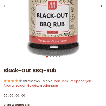
Black-Out BBQ-Rub
39 reviews
Marke:
Van Beekum Specerijen
Alles anzeigen Gewürzmischungen
0
0
:
0
0
:
0
0
:
0
0
Bitte wählen Sie: