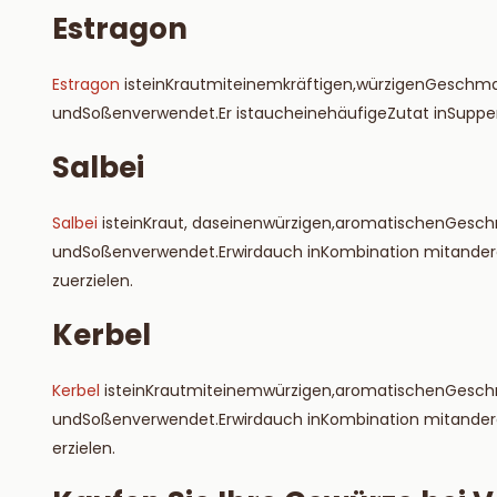
Estragon
Estragon
ist
ein
Kraut
mit
einem
kräftigen
,
würzigen
Geschm
und
Soßen
verwendet
.
Er
ist
auch
eine
häufige
Zutat
in
Suppe
Salbei
Salbei
ist
ein
Kraut
, das
einen
würzigen
,
aromatischen
Gesc
und
Soßen
verwendet
.
Er
wird
auch
in
Kombination
mit
ande
zu
erzielen
.
Kerbel
Kerbel
ist
ein
Kraut
mit
einem
würzigen
,
aromatischen
Gesc
und
Soßen
verwendet
.
Er
wird
auch
in
Kombination
mit
ande
erzielen.