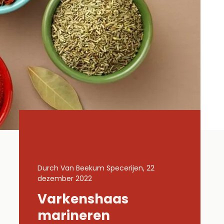
 22
Durch Van Beekum Specerijen, 22
Durch Van B
dezember 2022
dezember 2
Varkenshaas
Gemar
Lachs
marineren
kippe