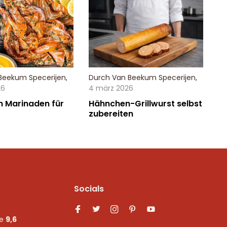
Beekum Specerijen
,
Durch
Van Beekum Specerijen
,
26
4 märz 2026
n Marinaden für
Hähnchen-Grillwurst selbst
zubereiten
Socials
ne
9,6