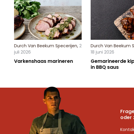
Durch
Van Beekum Specerijen
,
2
Durch
Van Beekum S
juli 2026
18 juni 2026
Varkenshaas marineren
Gemarineerde kip
in BBQ saus
Frage
oder 
Kontak