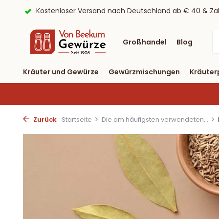
ayPal
9,6/10 Webwinkelkeur ✔
Lieferung binnen drei T
Großhandel
Blog
Kräuter und Gewürze
Gewürzmischungen
Kräuter
Zurück
Startseite
Die am häufigsten verwendeten...