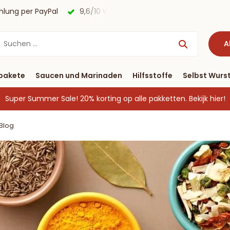
agen
Kostenloser Versand nach Deutschland ab € 40 & Zah
A
pakete
Saucen und Marinaden
Hilfsstoffe
Selbst Wurst
Super Summer Sale! 20% korting op alle pakketten.
Bekijk hier!
Blog