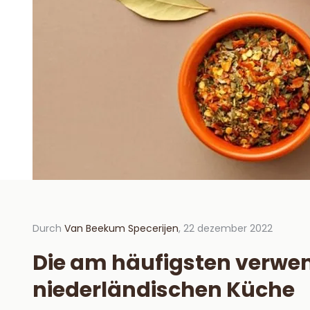
Durch
Van Beekum Specerijen
, 22 dezember 2022
Durch V
dezemb
Die am häufigsten verwen
Hoe 
niederländischen Küche
hou