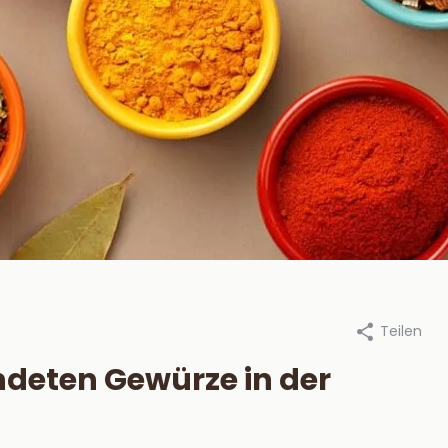
Teilen
an Beekum Specerijen, 22
Durch Van Beekum Specerijen,
er 2022
dezember 2022
deten Gewürze in der
steek je een
Die besten
tskool BBQ aan?
Marinaden für 