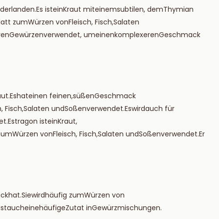
ederlanden
.
Es
ist
ein
Kraut
mit
einem
subtilen
,
dem
Thymian
latt
zum
Würzen
von
Fleisch
,
Fisch
,
Salaten
ren
Gewürzen
verwendet
, um
einen
komplexeren
Geschmack
aut
.
Es
hat
einen
feinen
,
süßen
Geschmack
h
,
Fisch
,
Salaten
und
Soßen
verwendet
.
Es
wird
auch
für
et
.
Estragon
ist
ein
Kraut
,
zum
Würzen
von
Fleisch
,
Fisch
,
Salaten
und
Soßen
verwendet
.
Er
ck
hat
.
Sie
wird
häufig
zum
Würzen
von
ist
auch
eine
häufige
Zutat
in
Gewürzmischungen
.