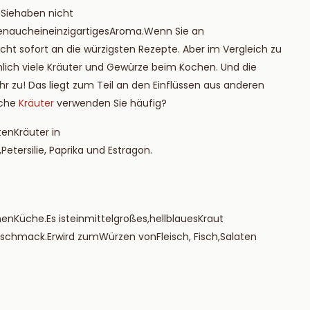
ie mehr
Lesen Sie mehr
Sie
haben
nicht
en
auch
ein
einzigartiges
Aroma
.
Wenn
Sie
an
nicht sofort an die würzigsten Rezepte. Aber im Vergleich zu
lich viele Kräuter und Gewürze beim Kochen. Und die
zu! Das liegt zum Teil an den Einflüssen aus anderen
lche
Kräuter
verwenden Sie häufig?
ten
Kräuter
in
,
Petersilie
, Paprika und Estragon.
hen
Küche
.
Es
ist
ein
mittelgroßes
,
hellblaues
Kraut
schmack
.
Er
wird
zum
Würzen
von
Fleisch
,
Fisch
,
Salaten