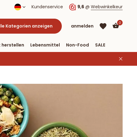
lung per PayPal
Kundenservice
9,6
@
Webwinkelkeur
0
lle Kategorien anzeigen
anmelden
 herstellen
Lebensmittel
Non-Food
SALE
Benutzerkonto
Benutzerkonto
anlegen
anlegen