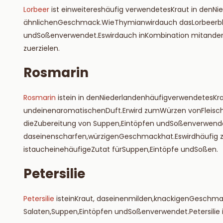
Lorbeer
ist
ein
weiteres
häufig verwendetes
Kraut
in den
Ni
ähnlichen
Geschmack
.
Wie
Thymian
wird
auch
das
Lorbeerb
und
Soßen
verwendet
.
Es
wird
auch
in
Kombination
mit
ande
zu
erzielen
.
Rosmarin
Rosmarin
ist
ein
in
den
Niederlanden
häufig
verwendetes
Kr
und
einen
aromatischen
Duft
.
Er
wird
zum
Würzen
von
Fleisc
die
Zubereitung
von
Suppen
,
Eintöpfen
und
Soßen
verwend
das
einen
scharfen
,
würzigen
Geschmack
hat
.
Es
wird
häufig
ist
auch
eine
häufige
Zutat
für
Suppen
,
Eintöpfe
und
Soßen
.
Petersilie
Petersilie
ist
ein
Kraut
, das
einen
milden
,
knackigen
Geschma
Salaten
,
Suppen
,
Eintöpfen
und
Soßen
verwendet
.
Petersilie