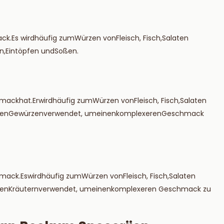
ack
.
Es
wird
häufig
zum
Würzen
von
Fleisch
,
Fisch
,
Salaten
n
,
Eintöpfen
und
Soßen
.
hmack
hat
.
Er
wird
häufig
zum
Würzen
von
Fleisch
,
Fisch
,
Salaten
ren
Gewürzen
verwendet
, um
einen
komplexeren
Geschmack
hmack
.
Es
wird
häufig
zum
Würzen
von
Fleisch
,
Fisch
,
Salaten
ren
Kräutern
verwendet
, um
einen
komplexeren
Geschmack zu