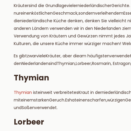
Lesen S
Kräuter
sind
die
Grundlage
vieler
niederländischer
Gerichte
.
nur
einen
köstlichen
Geschmack
,
sondern
verleihen
dem
Ess
die
niederländische
Küche
denken
, denken Sie vielleicht 
anderen Ländern verwenden wir in den Niederlanden ziem
Verwendung von Kräutern und Gewürzen nimmt jedes Jahr 
Kulturen, die unsere Küche immer würziger machen! We
Es
gibt
zwar
viele
Kräuter
, aber
die
am häufigsten
verwende
den
Niederlanden
sind
Thymian
,
Lorbeer
,
Rosmarin
,
Estragon
Thymian
Thymian
ist
ein
weit verbreitetes
Kraut
in der
niederländisc
mit
einem
starken
Geruch
.
Es
hat
einen
scharfen
,
würzigen
Ge
und
Soßen
verwendet
.
Lorbeer