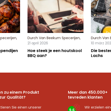
pecerijen
,
Durch
Van Beekum Specerijen
,
Durch
Van 
21 april 2026
10 märz 20
pendijen
Hoe steek je een houtskool
Die beste
BBQ aan?
Lachs
n zu einem Produkt
Meer dan 450.000+
zur Qualität?
tevreden klanten
tieren Sie einen unserer
Wir erzielen ei
9,6