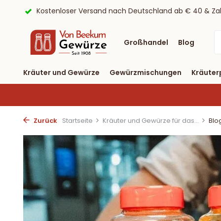
ayPal
9,6/10 Webwinkelkeur ✔
Lieferung binnen drei T
Großhandel
Blog
Kräuter und Gewürze
Gewürzmischungen
Kräuter
Zurück
Startseite
Kräuter und Gewürze für das...
Blo