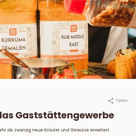
Teilen
an Beekum Specerijen, 11 oktober
Durch Van Beekum Specerijen, 
2018
 das Gaststättengewerbe
steek je een
Die besten
tskool BBQ aan?
Marinaden für 
r als zwanzig neue Kräuter und Gewürze erweitert.