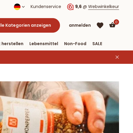
lung per PayPal
Kundenservice
9,6
@
Webwinkelkeur
0
lle Kategorien anzeigen
anmelden
 herstellen
Lebensmittel
Non-Food
SALE
Benutzerkonto
Benutzerkonto
anlegen
anlegen