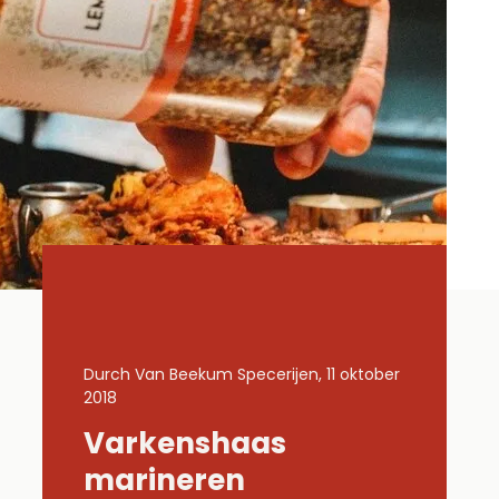
11 oktober
Durch Van Beekum Specerijen, 11 oktober
Durch Van B
2018
2018
Varkenshaas
Gemar
Lachs
marineren
kippe