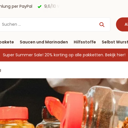
agen
Kostenloser Versand nach Deutschland ab € 40 & Zah
A
pakete
Saucen und Marinaden
Hilfsstoffe
Selbst Wurst
Super Summer Sale! 20% korting op alle pakketten.
Bekijk hier!
g