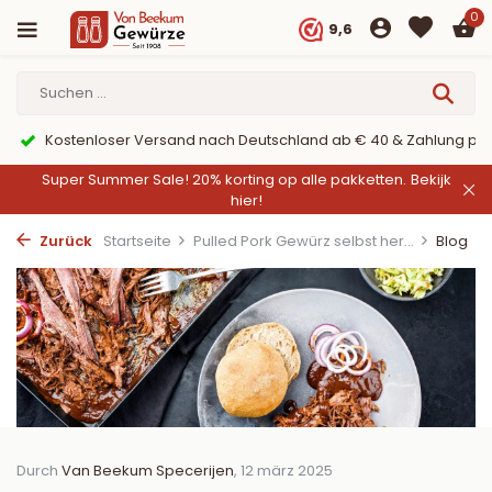
0
9,6
Kostenloser Versand nach Deutschland ab € 40 & Zahlung per
Super Summer Sale! 20% korting op alle pakketten.
Bekijk
hier!
Zurück
Startseite
Pulled Pork Gewürz selbst her...
Blog
Durch
Van Beekum Specerijen
, 12 märz 2025