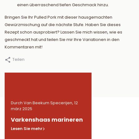
einen überraschend tiefen Geschmack hinzu.
Bringen Sie Ihr Pulled Pork mit dieser hausgemachten
Gewürzmischung auf die nächste Stufe. Haben Sie dieses
Rezept schon ausprobiert? Lassen Sie mich wissen, wie es
geschmeckt hat und teilen Sie mir Ihre Variationen in den
Kommentaren mit!
Teilen
12
Durch Van Beekum Specerijen, 12
Durch Van Beekum Speceri
märz 2025
märz 2025
n
Varkenshaas marineren
Gemarineerde
kippendijen in BB
Lesen Sie mehr
Lesen Sie mehr