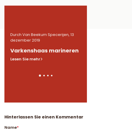
13
Durch Van Beekum Specerijen, 13
Durch Van Beekum Speceri
dezember 2019
dezember 2019
n
Varkenshaas marineren
Gemarineerde
kippendijen in BB
Lesen Sie mehr
Lesen Sie mehr
Hinterlassen Sie einen Kommentar
Name
*