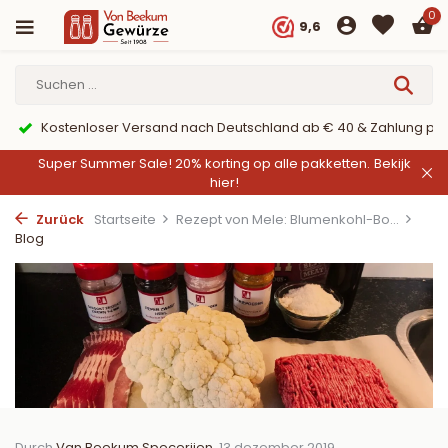
0
9,6
Kostenloser Versand nach Deutschland ab € 40 & Zahlung per
Super Summer Sale! 20% korting op alle pakketten.
Bekijk
hier!
Zurück
Startseite
Rezept von Mele: Blumenkohl-Bo...
Blog
Durch
Van Beekum Specerijen
, 13 dezember 2019