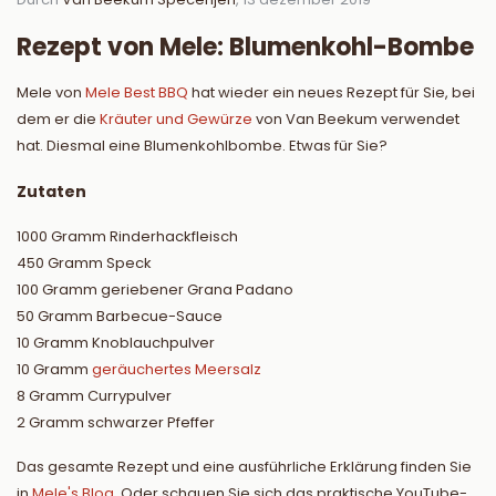
Rezept von Mele: Blumenkohl-Bombe
Mele von
Mele Best BBQ
hat wieder ein neues Rezept für Sie, bei
dem er die
Kräuter und Gewürze
von Van Beekum verwendet
hat. Diesmal eine Blumenkohlbombe. Etwas für Sie?
Zutaten
1000 Gramm Rinderhackfleisch
450 Gramm Speck
100 Gramm geriebener Grana Padano
50 Gramm Barbecue-Sauce
10 Gramm Knoblauchpulver
10 Gramm
geräuchertes Meersalz
8 Gramm Currypulver
2 Gramm schwarzer Pfeffer
Das gesamte Rezept und eine ausführliche Erklärung finden Sie
in
Mele's Blog.
Oder schauen Sie sich das praktische YouTube-