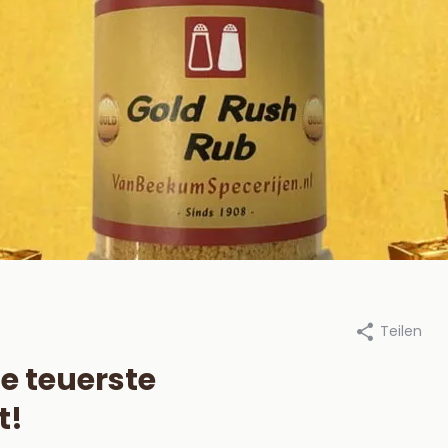
Teilen
an Beekum Specerijen, 28 märz
Durch Van Beekum Specerijen,
2019
e teuerste
steek je een
Die besten
t!
tskool BBQ aan?
Marinaden für 