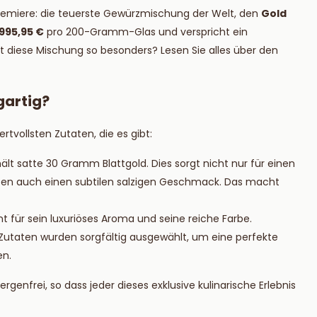
ie mehr
Lesen Sie mehr
emiere: die teuerste Gewürzmischung der Welt, den
Gold
995,95 €
pro 200-Gramm-Glas und verspricht ein
diese Mischung so besonders? Lesen Sie alles über den
gartig?
rtvollsten Zutaten, die es gibt:
ält satte 30 Gramm Blattgold. Dies sorgt nicht nur für einen
chten auch einen subtilen salzigen Geschmack. Das macht
nt für sein luxuriöses Aroma und seine reiche Farbe.
 Zutaten wurden sorgfältig ausgewählt, um eine perfekte
en.
rgenfrei, so dass jeder dieses exklusive kulinarische Erlebnis