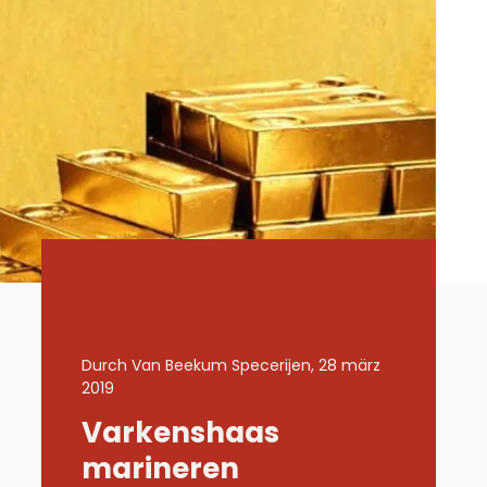
 28 märz
Durch Van Beekum Specerijen, 28 märz
Durch Van 
2019
2019
Varkenshaas
Gemar
Lachs
marineren
kippe