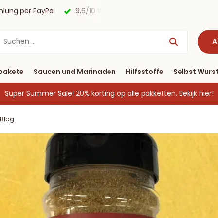
agen
Kostenloser Versand nach Deutschland ab € 40 & Zah
A
pakete
Saucen und Marinaden
Hilfsstoffe
Selbst Wurst
Super Summer Sale! 20% korting op alle pakketten.
Bekijk hier!
Blog