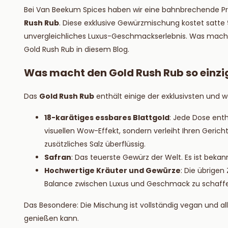
Lesen S
Bei Van Beekum Spices haben wir eine bahnbrechende Pr
Rush Rub
. Diese exklusive Gewürzmischung kostet satte
unvergleichliches Luxus-Geschmackserlebnis. Was macht 
Gold Rush Rub in diesem Blog.
Was macht den Gold Rush Rub so einzi
Das
Gold Rush Rub
enthält einige der exklusivsten und we
18-karätiges essbares Blattgold
: Jede Dose enth
visuellen Wow-Effekt, sondern verleiht Ihren Geri
zusätzliches Salz überflüssig.
Safran
: Das teuerste Gewürz der Welt. Es ist bekan
Hochwertige Kräuter und Gewürze
: Die übrigen
Balance zwischen Luxus und Geschmack zu schaff
Das Besondere: Die Mischung ist vollständig vegan und alle
genießen kann.