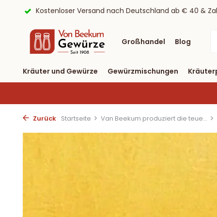
ayPal
9,6/10 Webwinkelkeur ✔
Lieferung binnen drei T
Großhandel
Blog
Kräuter und Gewürze
Gewürzmischungen
Kräuter
Zurück
Startseite
Van Beekum produziert die teue...