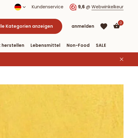
lung per PayPal
Kundenservice
9,6
@
Webwinkelkeur
0
lle Kategorien anzeigen
anmelden
 herstellen
Lebensmittel
Non-Food
SALE
Benutzerkonto
Benutzerkonto
anlegen
anlegen