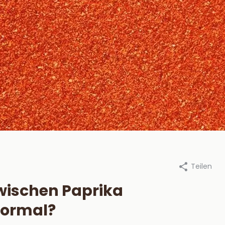
Teilen
an Beekum Specerijen, 31 juli
Durch Van Beekum Specerijen, 3
2024
zwischen Paprika
steek je een
Die besten
normal?
tskool BBQ aan?
Marinaden für 