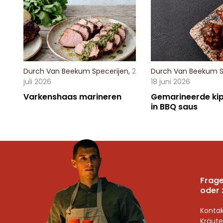
Durch
Van Beekum Specerijen
,
2
Durch
Van Beekum S
juli 2026
18 juni 2026
Varkenshaas marineren
Gemarineerde kip
in BBQ saus
Frage
oder 
Kontak
Kräute