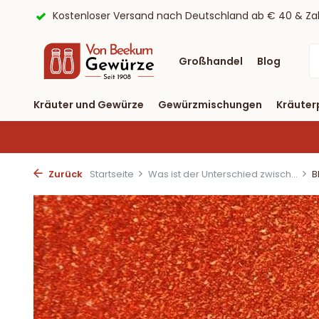
ayPal
9,6/10 Webwinkelkeur ✔
Lieferung binnen drei T
Großhandel
Blog
Kräuter und Gewürze
Gewürzmischungen
Kräuter
Zurück
Startseite
Was ist der Unterschied zwisch...
B