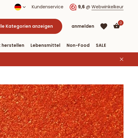
lung per PayPal
Kundenservice
9,6
@
Webwinkelkeur
0
lle Kategorien anzeigen
anmelden
 herstellen
Lebensmittel
Non-Food
SALE
Benutzerkonto
Benutzerkonto
anlegen
anlegen