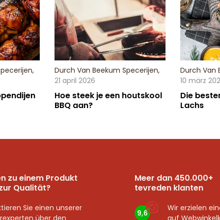
pecerijen
,
Durch
Van Beekum Specerijen
,
Durch
Van 
21 april 2026
10 märz 20
pendijen
Hoe steek je een houtskool
Die beste
BBQ aan?
Lachs
n zu einem Produkt
Meer dan 450.000+
zur Qualität?
tevreden klanten
tieren Sie einen unserer
Wir erzielen ei
9,6
rexperten über den
auf
Webwinkel