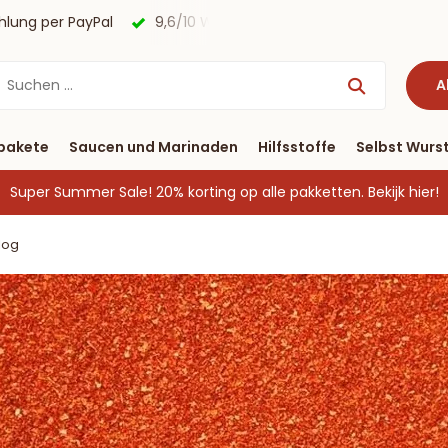
agen
Kostenloser Versand nach Deutschland ab € 40 & Zah
A
pakete
Saucen und Marinaden
Hilfsstoffe
Selbst Wurst
Super Summer Sale! 20% korting op alle pakketten.
Bekijk hier!
log