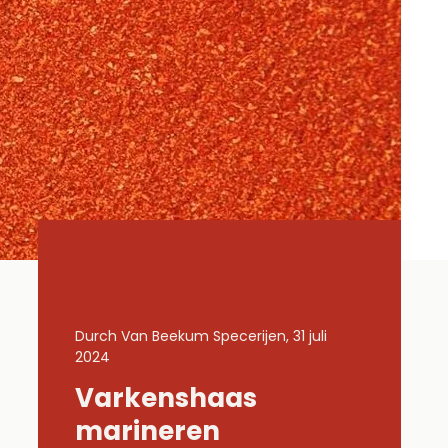
1 juli
Durch Van Beekum Specerijen, 31 juli
Durch Van Be
2024
2024
Varkenshaas
Gemar
Lachs
marineren
kippe