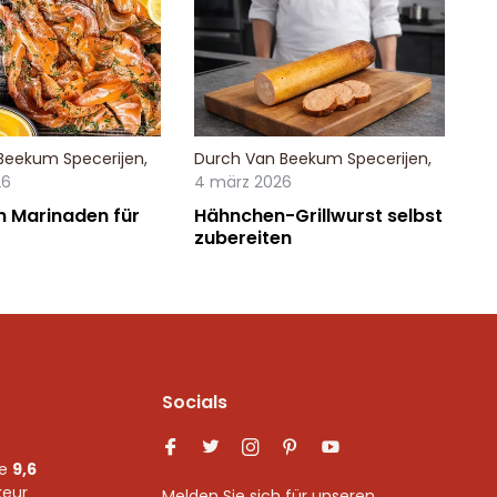
Beekum Specerijen
,
Durch
Van Beekum Specerijen
,
26
4 märz 2026
n Marinaden für
Hähnchen-Grillwurst selbst
zubereiten
Socials
ne
9,6
keur
Melden Sie sich für unseren