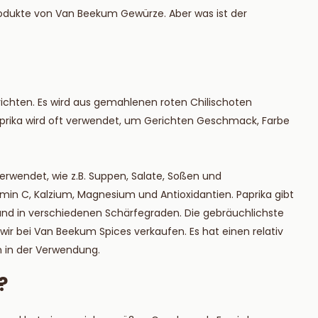
ie mehr
Lesen Sie mehr
rodukte von Van Beekum Gewürze. Aber was ist der
erichten. Es wird aus gemahlenen roten Chilischoten
aprika wird oft verwendet, um Gerichten Geschmack, Farbe
verwendet, wie z.B. Suppen, Salate, Soßen und
tamin C, Kalzium, Magnesium und Antioxidantien. Paprika gibt
 und in verschiedenen Schärfegraden. Die gebräuchlichste
 wir bei Van Beekum Spices verkaufen. Es hat einen relativ
n in der Verwendung.
?