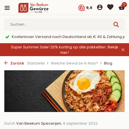
0
9,6
er PayPal
9,6/10 Webwinkelkeur ✔
Super Summer Sale! 20% korting op alle pakketten.
Bekijk
hier!
Zurück
Startseite
Welche Gewürze in Nasi?
Blog
Durch
Van Beekum Specerijen
, 6 september 2022