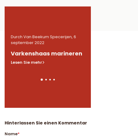
6
Durch Van Beekum Specerijen, 6
Durch Van Beekum Speceri
september 2022
september 2022
n
Varkenshaas marineren
Gemarineerde
kippendijen in BB
Lesen Sie mehr
Lesen Sie mehr
Hinterlassen Sie einen Kommentar
Name
*