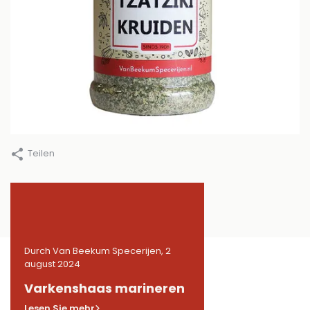
Teilen
2
Durch Van Beekum Specerijen, 2
Durch Van Beekum Speceri
august 2024
august 2024
n
Varkenshaas marineren
Gemarineerde
kippendijen in BB
Lesen Sie mehr