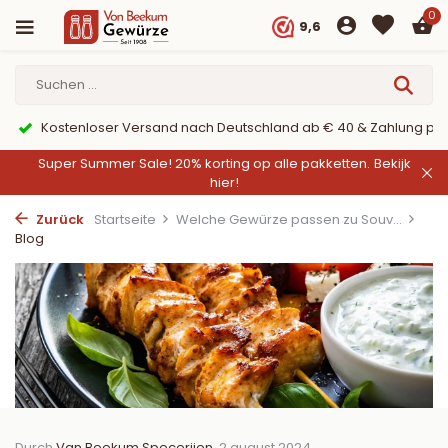
0
9,6
er PayPal
9,6/10 Webwinkelkeur ✔
Super Summer Sale! 20% korting op alle pakketten.
Bekijk
hier!
Zurück
Startseite
Welche Gewürze passen zu Souv...
Blog
Durch
Van Beekum Specerijen
, 2 august 2024