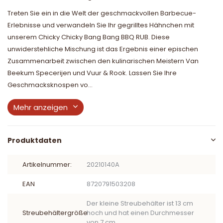
Treten Sie ein in die Welt der geschmackvollen Barbecue-
Erlebnisse und verwandeln Sie Ihr gegrilltes Hähnchen mit
unserem Chicky Chicky Bang Bang BBQ RUB. Diese
unwiderstehliche Mischung ist das Ergebnis einer epischen
Zusammenarbeit zwischen den kulinarischen Meistern Van
Beekum Specerijen und Vuur & Rook. Lassen Sie Ihre
Geschmacksknospen vo...
Mehr anzeigen
Produktdaten
Artikelnummer:
20210140A
EAN
8720791503208
Der kleine Streubehälter ist 13 cm
Streubehältergröße
hoch und hat einen Durchmesser
von 7 cm.