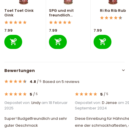
Toet Toet Oink
SPG und mit
Ri Ra Rib Rub
Oink
freundlich...
7.99
7.99
7.99
Bewertungen
4.8
/
Based on 5 reviews
5
5
/
5
/
5
5
Gepostet von:
Lindy
am 18 Februar
Gepostet von:
D Jense
am 2
2025
September 2024
Super! Budgetfreundlich und sehr
Diese Einreibung für Hähnche
guter Geschmack
eine der schmackhaftesten, 