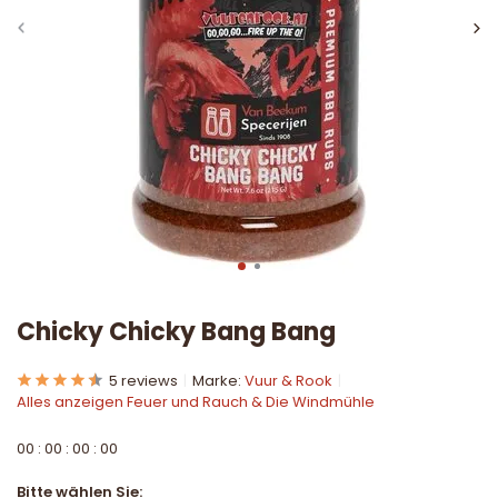
Chicky Chicky Bang Bang
5 reviews
Marke:
Vuur & Rook
Alles anzeigen Feuer und Rauch & Die Windmühle
0
0
:
0
0
:
0
0
:
0
0
Bitte wählen Sie: