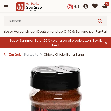
0
9,6
er PayPal
9,6/10 Webwinkelkeur ✔
Super Summer Sale! 20% korting op alle pakketten.
Bekijk
hier!
Zurück
Startseite
Chicky Chicky Bang Bang