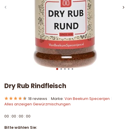
Dry Rub Rindfleisch
18 reviews
Marke:
Van Beekum Specerijen
Alles anzeigen Gewürzmischungen
0
0
:
0
0
:
0
0
:
0
0
Bitte wählen Sie: