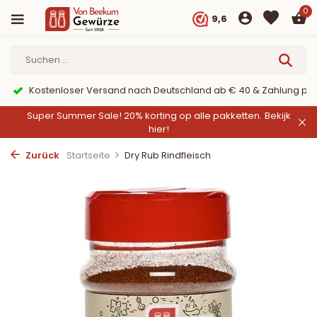
0
9,6
er PayPal
9,6/10 Webwinkelkeur ✔
Super Summer Sale! 20% korting op alle pakketten.
Bekijk
hier!
Zurück
Startseite
Dry Rub Rindfleisch