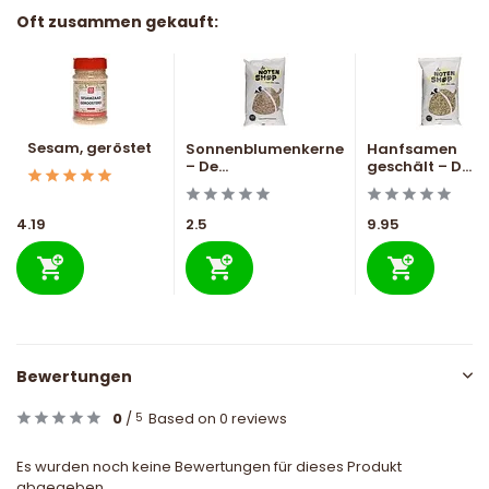
Oft zusammen gekauft:
Sesam, geröstet
Sonnenblumenkerne
Hanfsamen
– De...
geschält – D...
4.19
2.5
9.95
Bewertungen
0
/
Based on 0 reviews
5
Es wurden noch keine Bewertungen für dieses Produkt
abgegeben..