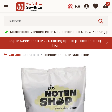
0
9,6
Kostenloser Versand nach Deutschland ab € 40 & Zahlung per Pa
Super Summer Sale! 20% korting op alle pakketten.
Bekijk
hier!
Zurück
Startseite
Leinsamen – Der Nussladen