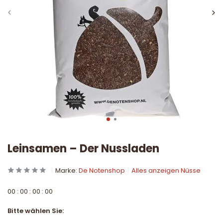
Leinsamen – Der Nussladen
Marke:
De Notenshop
Alles anzeigen Nüsse
0
0
:
0
0
:
0
0
:
0
0
Bitte wählen Sie: