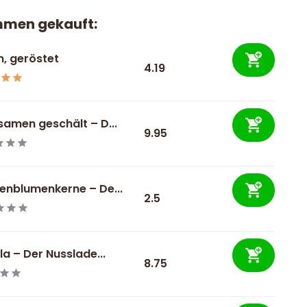
mmen gekauft:
, geröstet
4.19
amen geschält – D...
9.95
enblumenkerne – De...
2.5
a – Der Nusslade...
8.75