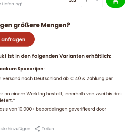
3.5
 Lieferung!
igen größere Mengen?
 anfragen
kt ist in den folgenden Varianten erhältlich:
Beekum Specerijen:
r Versand nach Deutschland ab € 40 & Zahlung per
hr an einem Werktag bestellt, innerhalb von zwei bis drei
efert.*
basis van 10.000+ beoordelingen geverifieerd door
.
ste hinzufügen
Teilen