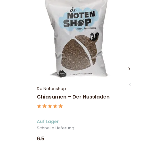
De Notenshop
Va
Chiasamen – Der Nussladen
Be
Auf Lager
Au
Schnelle Lieferung!
Sc
6.5
5.