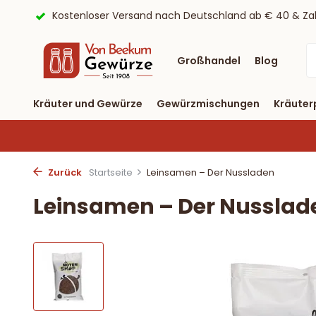
b € 40 & Zahlung per PayPal
9,6/10 Webwinkelkeur ✔
Großhandel
Blog
Kräuter und Gewürze
Gewürzmischungen
Kräuter
Zurück
Startseite
Leinsamen – Der Nussladen
Leinsamen – Der Nusslad