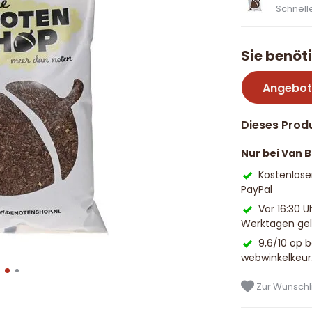
Schnelle
Sie benöt
Angebot
Dieses Produ
Nur bei Van 
Kostenlose
PayPal
Vor 16:30 U
Werktagen geli
9,6/10 op 
webwinkelkeur
Zur Wunschli