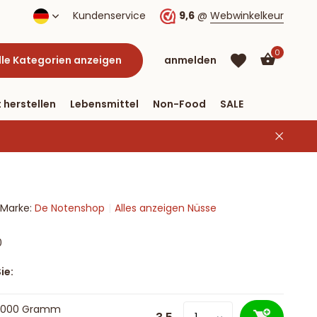
tschland ab € 40 & Zahlung per PayPal
Kundenservice
9,6
@
Webwinkelkeur
0
lle Kategorien anzeigen
anmelden
 herstellen
Lebensmittel
Non-Food
SALE
Marke:
De Notenshop
Alles anzeigen Nüsse
Benutzerkonto
Benutzerkonto
anlegen
anlegen
0
ie:
 1000 Gramm