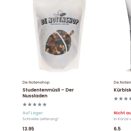
De Notenshop
De Note
Studentenmüsli – Der
Kürbis
Nussladen
Auf Lager
Nicht a
Schnelle Lieferung!
In Kürze 
13.95
6.5