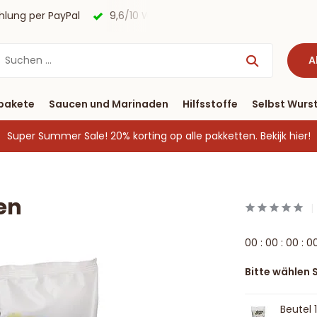
Lieferung binnen drei Tagen
Kostenloser Versand nach Deu
A
pakete
Saucen und Marinaden
Hilfsstoffe
Selbst Wurst
Super Summer Sale! 20% korting op alle pakketten.
Bekijk hier!
en
0
0
:
0
0
:
0
0
:
0
Bitte wählen S
Beutel