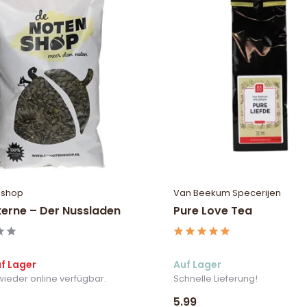
nshop
Van Beekum Specerijen
kerne – Der Nussladen
Pure Love Tea
uf Lager
Auf Lager
wieder online verfügbar.
Schnelle Lieferung!
5.99