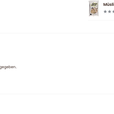
Müsli
bgegeben..