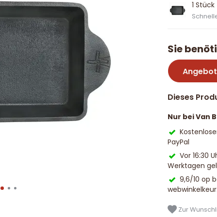
1 Stück
Schnelle
Sie benöt
Angebot
Dieses Produ
Nur bei Van 
Kostenlose
PayPal
Vor 16:30 U
Werktagen geli
9,6/10 op 
webwinkelkeur
Zur Wunschli