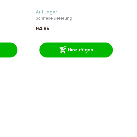
Auf Lager
Au
Schnelle Lieferung!
Sc
94.95
34
Hinzufügen