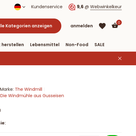
lung per PayPal
Kundenservice
9,6
@
Webwinkelkeur
0
lle Kategorien anzeigen
anmelden
 herstellen
Lebensmittel
Non-Food
SALE
Marke:
The Windmill
Benutzerkonto
Benutzerkonto
n Die Windmühle aus Gusseisen
anlegen
anlegen
0
ie: