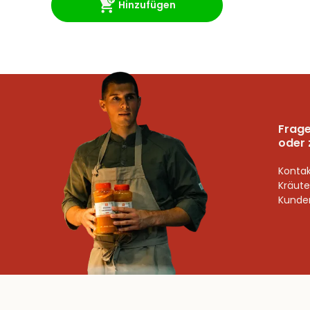
Hinzufügen
Frage
oder 
Kontak
Kräute
Kunden