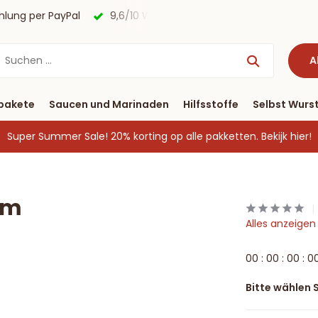
agen
Kostenloser Versand nach Deutschland ab € 40 & Zah
A
pakete
Saucen und Marinaden
Hilfsstoffe
Selbst Wurst
Super Summer Sale! 20% korting op alle pakketten.
Bekijk hier!
rm
Alles anzeige
0
0
:
0
0
:
0
0
:
0
Bitte wählen S