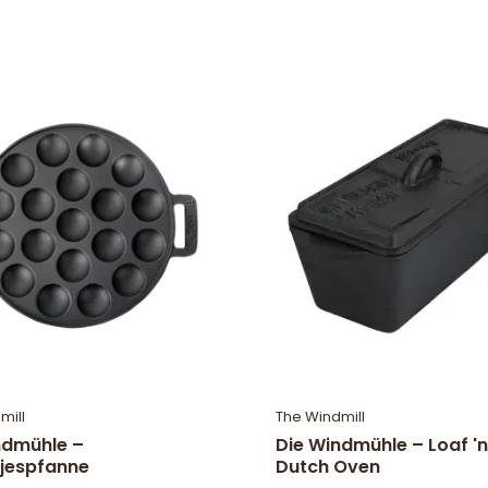
mill
The Windmill
ndmühle –
Die Windmühle – Loaf '
tjespfanne
Dutch Oven