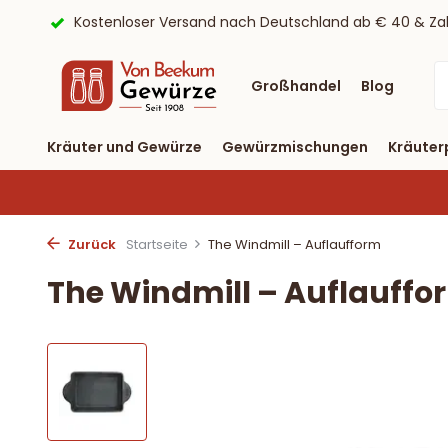
ayPal
9,6/10 Webwinkelkeur ✔
Lieferung binnen drei T
Großhandel
Blog
Kräuter und Gewürze
Gewürzmischungen
Kräuter
Zurück
Startseite
The Windmill – Auflaufform
The Windmill – Auflauffo