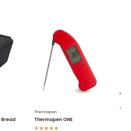
Thermapen
Th
n Bread
Thermapen ONE
Th