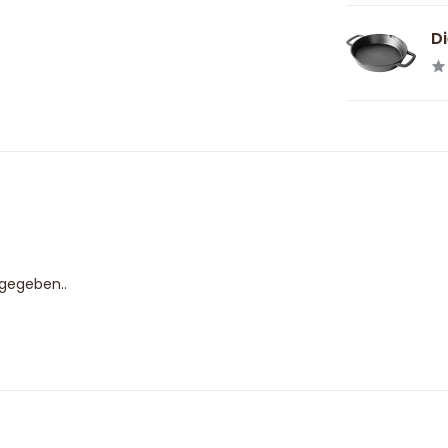
Di
bgegeben..