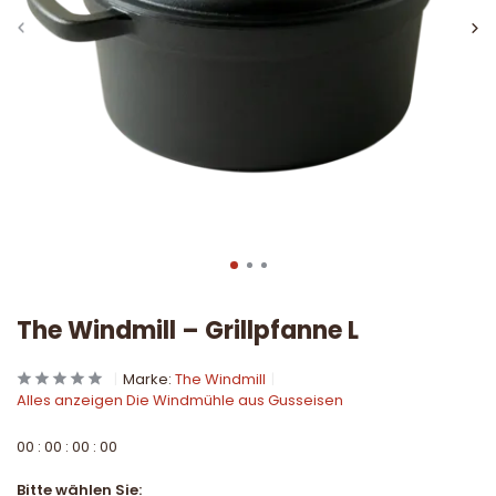
The Windmill – Grillpfanne L
Marke:
The Windmill
Alles anzeigen Die Windmühle aus Gusseisen
0
0
:
0
0
:
0
0
:
0
0
Bitte wählen Sie: