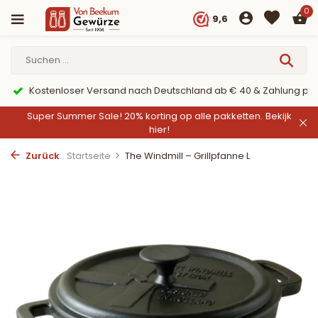
0
9,6
Kostenloser Versand nach Deutschland ab € 40 & Zahlung per
Super Summer Sale! 20% korting op alle pakketten.
Bekijk
hier!
Zurück
Startseite
The Windmill – Grillpfanne L