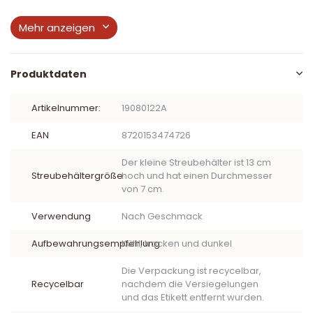
Mehr anzeigen
Produktdaten
Artikelnummer:
19080122A
EAN
8720153474726
Der kleine Streubehälter ist 13 cm
Streubehältergröße
hoch und hat einen Durchmesser
von 7 cm.
Verwendung
Nach Geschmack
Aufbewahrungsempfehlung
Kühl, trocken und dunkel
Die Verpackung ist recycelbar,
Recycelbar
nachdem die Versiegelungen
und das Etikett entfernt wurden.