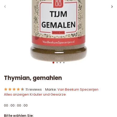
Thymian, gemahlen
11 reviews
Marke:
Van Beekum Specerijen
Alles anzeigen Kräuter und Gewürze
0
0
:
0
0
:
0
0
:
0
0
Bitte wählen Sie: