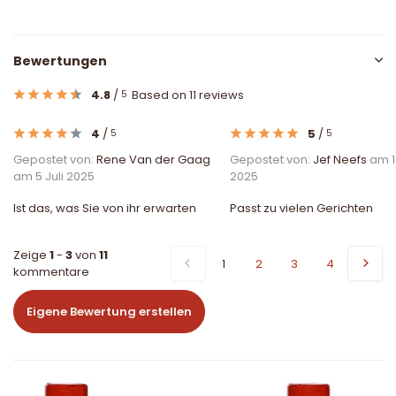
Bewertungen
4.8
/
Based on 11 reviews
5
4
/
5
/
5
5
Gepostet von:
Rene Van der Gaag
Gepostet von:
Jef Neefs
am 1
am 5 Juli 2025
2025
Ist das, was Sie von ihr erwarten
Passt zu vielen Gerichten
Zeige
1
-
3
von
11
1
2
3
4
kommentare
Eigene Bewertung erstellen