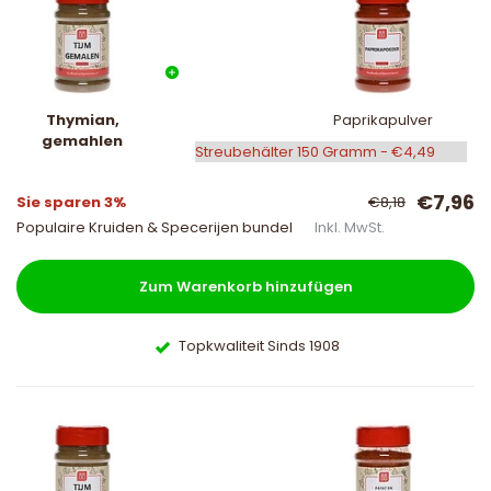
Thymian,
Paprikapulver
gemahlen
€7,96
Sie sparen 3%
€8,18
Populaire Kruiden & Specerijen bundel
Inkl. MwSt.
Zum Warenkorb hinzufügen
Topkwaliteit Sinds 1908