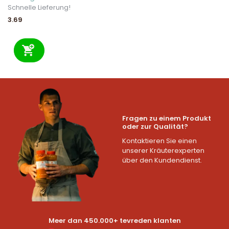
Schnelle Lieferung!
3.69
Fragen zu einem Produkt
oder zur Qualität?
Kontaktieren Sie einen
unserer Kräuterexperten
über den Kundendienst.
Meer dan 450.000+ tevreden klanten