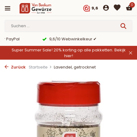
0
9,6
er PayPal
9,6/10 Webwinkelkeur ✔
Super Summer Sale! 20% korting op alle pakketten.
Bekijk
hier!
Zurück
Startseite
Lavendel, getrocknet