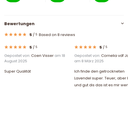
Bewertungen
5
/
Based on 8 reviews
5
5
/
5
/
5
5
Gepostet von:
Coen Visser
am 18
Gepostet von:
Cornelia vdf 
August 2025
am 8 März 2025
Super Qualität
Ich finde den getrockneten
Lavendel super. Teuer, aber 
und gut dis das ist es mir wer