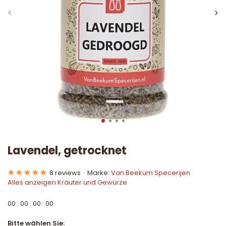
Lavendel, getrocknet
8 reviews
Marke:
Van Beekum Specerijen
Alles anzeigen Kräuter und Gewürze
0
0
:
0
0
:
0
0
:
0
0
Bitte wählen Sie: