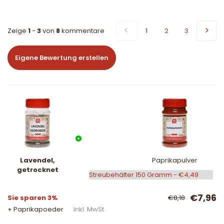
Zeige
1
-
3
von
8
kommentare
1
2
3
Eigene Bewertung erstellen
Lavendel,
Paprikapulver
getrocknet
€7,96
Sie sparen 3%
€8,18
+ Paprikapoeder
Inkl. MwSt.