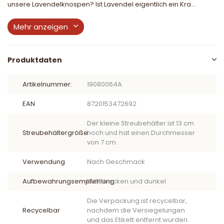
unsere Lavendelknospen? Ist Lavendel eigentlich ein Kra...
Mehr anzeigen
Produktdaten
Artikelnummer:
19080064A
EAN
8720153472692
Der kleine Streubehälter ist 13 cm
Streubehältergröße
hoch und hat einen Durchmesser
von 7 cm.
Verwendung
Nach Geschmack
Aufbewahrungsempfehlung
Kühl, trocken und dunkel
Die Verpackung ist recycelbar,
Recycelbar
nachdem die Versiegelungen
und das Etikett entfernt wurden.