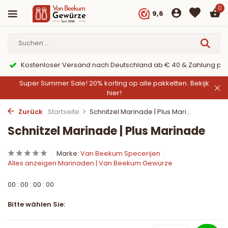
0
9,6
Kostenloser Versand nach Deutschland ab € 40 & Zahlung per
Super Summer Sale! 20% korting op alle pakketten.
Bekijk
hier!
Zurück
Startseite
Schnitzel Marinade | Plus Mari...
Schnitzel Marinade | Plus Marinade
Marke:
Van Beekum Specerijen
Alles anzeigen Marinaden | Van Beekum Gewürze
0
0
:
0
0
:
0
0
:
0
0
Bitte wählen Sie: