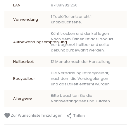
EAN
8718819821250
1 Teelöffel entspricht 1
Verwendung
Knoblauchzehe.
Kühl, trocken und dunkel lagern.
Nach dem Öffnen ist das Produkt
Aufbewahrungsempfehlung
nur begrenzt haltbar und sollte
gekühlt aufbewahrt werden.
Haltbarkeit
12 Monate nach der Herstellung.
Die Verpackung ist recycelbar,
Recycelbar
nachdem die Versiegelungen
und das Etikett entfernt wurden.
Bitte beachten Sie die
Allergene
Nährwertangaben und Zutaten.
Zur Wunschliste hinzufügen
Teilen