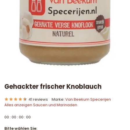
Gehackter frischer Knoblauch
41 reviews
Marke:
Van Beekum Specerijen
Alles anzeigen Saucen und Marinaden
0
0
:
0
0
:
0
0
:
0
0
Bitte wählen Sie: