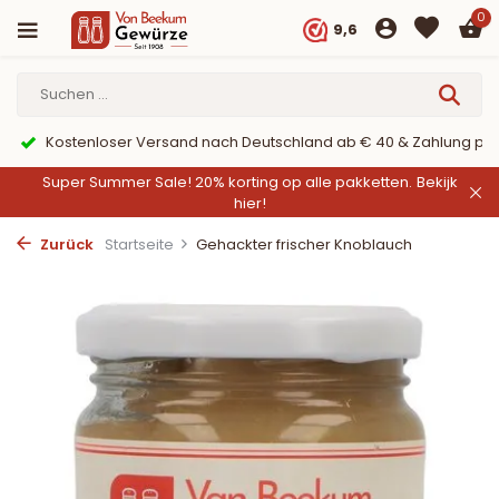
0
9,6
Kostenloser Versand nach Deutschland ab € 40 & Zahlung per
Super Summer Sale! 20% korting op alle pakketten.
Bekijk
hier!
Zurück
Startseite
Gehackter frischer Knoblauch