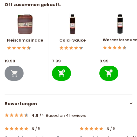
Oft zusammen gekauft:
Worcestersauc
Fleischmarinade
Cola-Sauce
19.99
7.99
8.99
Bewertungen
4.9
/
Based on 41 reviews
5
5
/
5
/
5
5