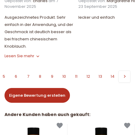
Gepostet von:
charles
am 7
Gepostet von:
Margarethe Ho
November 2025
23 September 2025
Ausgezeichnetes Produkt. Sehr
lecker und einfach
einfach in der Anwendung, und der
Geschmack ist deutlich besser als
bei frischem chinesischem
Knoblauch.
Lesen Sie mehr
5
6
7
8
9
10
11
12
13
14
Eigene Bewertung erstellen
Andere Kunden haben auch gekauft: