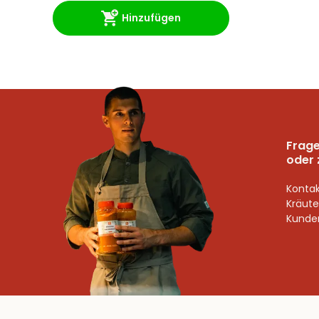
Hinzufügen
Frage
oder 
Kontak
Kräute
Kunden