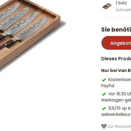
1 Satz
Schnelle
Sie benöt
Angebot
Dieses Produ
Nur bei Van 
Kostenlose
PayPal
Vor 16:30 U
Werktagen geli
9,6/10 op 
webwinkelkeur
Zur Wunschli