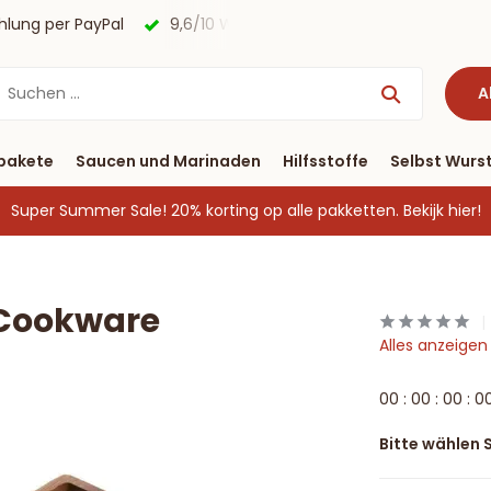
lung per PayPal
9,6/10 Webwinkelkeur ✔
Lieferung bi
A
pakete
Saucen und Marinaden
Hilfsstoffe
Selbst Wurst
Super Summer Sale! 20% korting op alle pakketten.
Bekijk hier!
 Cookware
Alles anzeige
0
0
:
0
0
:
0
0
:
0
Bitte wählen S