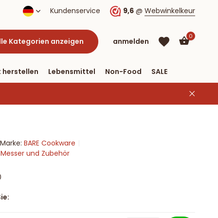
nnen drei Tagen
Kundenservice
Kostenloser Versand nach Deutschland ab
9,6
@
Webwinkelkeur
0
lle Kategorien anzeigen
anmelden
 herstellen
Lebensmittel
Non-Food
SALE
Marke:
BARE Cookware
Benutzerkonto
Benutzerkonto
n Messer und Zubehör
anlegen
anlegen
0
ie: