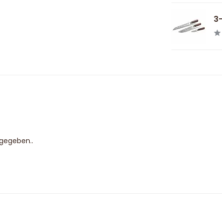
3-
bgegeben..