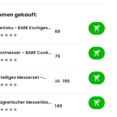
mmen gekauft:
ntoku - BARE Kochges...
69
otmesser – BARE Cook...
79
teiliges Messerset –...
199
315
gnetischer Messerblo...
149