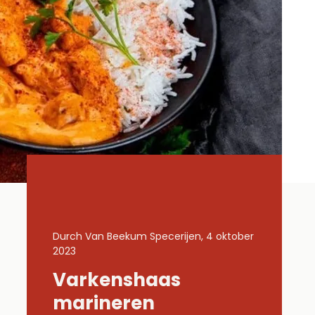
 4 oktober
Durch Van Beekum Specerijen, 4 oktober
Durch Van B
2023
2023
Varkenshaas
Gemar
Lachs
marineren
kippe