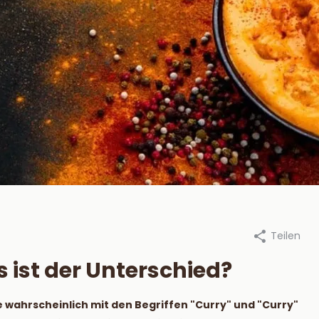
Teilen
an Beekum Specerijen, 4 oktober
Durch Van Beekum Specerijen,
2023
s ist der Unterschied?
steek je een
Die besten
tskool BBQ aan?
Marinaden für 
 wahrscheinlich mit den Begriffen "Curry" und "Curry"