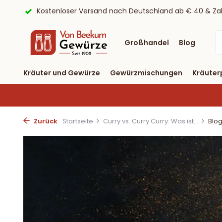
ayPal
9,6/10 Webwinkelkeur ✔
Lieferung binnen drei T
Großhandel
Blog
Kräuter und Gewürze
Gewürzmischungen
Kräuter
Zurück
Startseite
Curry vs. Curry Curry: Was ist...
Blo