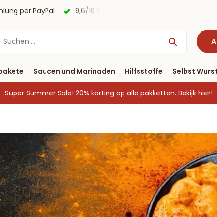
agen
Kostenloser Versand nach Deutschland ab € 40 & Zah
A
pakete
Saucen und Marinaden
Hilfsstoffe
Selbst Wurst
Super Summer Sale! 20% korting op alle pakketten.
Bekijk hier!
g