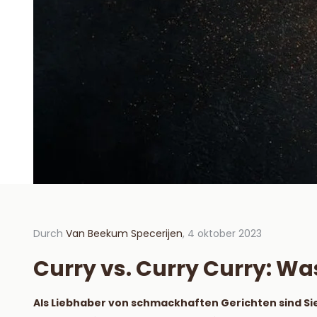
Durch
Van Beekum Specerijen
, 4 oktober 2023
Durch V
2023
Curry vs. Curry Curry: Wa
Hoe 
hou
Als Liebhaber von schmackhaften Gerichten sind Sie