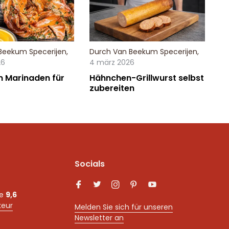
Beekum Specerijen
,
Durch
Van Beekum Specerijen
,
26
4 märz 2026
n Marinaden für
Hähnchen-Grillwurst selbst
zubereiten
Socials
ne
9,6
keur
Melden Sie sich für unseren
Newsletter an