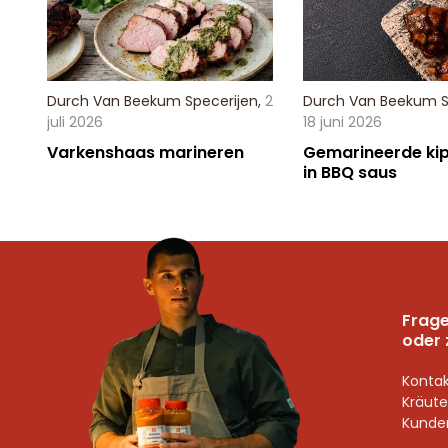
Durch
Van Beekum Specerijen
,
2
Durch
Van Beekum S
juli 2026
18 juni 2026
Varkenshaas marineren
Gemarineerde kip
in BBQ saus
Frage
oder 
Kontak
Kräute
Kunden