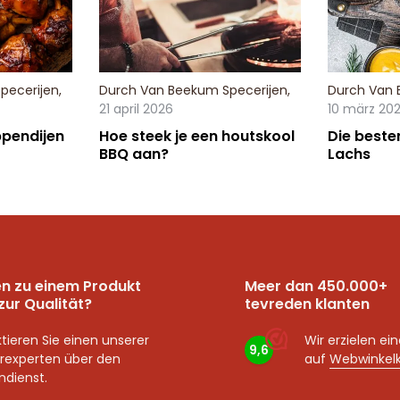
pecerijen
,
Durch
Van Beekum Specerijen
,
Durch
Van 
21 april 2026
10 märz 20
pendijen
Hoe steek je een houtskool
Die beste
BBQ aan?
Lachs
n zu einem Produkt
Meer dan 450.000+
zur Qualität?
tevreden klanten
tieren Sie einen unserer
Wir erzielen ei
9,6
rexperten über den
auf
Webwinkel
dienst.