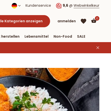
lung per PayPal
Kundenservice
9,6
@
Webwinkelkeur
0
lle Kategorien anzeigen
anmelden
 herstellen
Lebensmittel
Non-Food
SALE
Benutzerkonto
Benutzerkonto
anlegen
anlegen