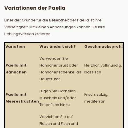
Variationen der Paella
Einer der Gründe für die Beliebtheit der Paella ist ihre
Vielseitigkeit. Mit kleinen Anpassungen können Sie Ihre
Lieblingsversion kreieren.
Variation
Was ändert sich?
Geschmacksprofil
Verwenden Sie
Paella mit
Hähnchenbrust oder
Herzhaf, vollmundig,
Hähnchen
Hähnchenschenkel als
klassisch
Hauptzutat.
Fügen Sie Garnelen,
Paella mit
Frisch, salzig,
Muscheln und/oder
Meeresfrüchten
mediterran
Tintenfisch hinzu
Verzichten Sie auf
Fleisch und Fisch und