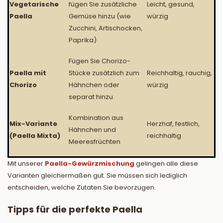
Vegetarische
fügen Sie zusätzliche
Leicht, gesund,
Paella
Gemüse hinzu (wie
würzig
Zucchini, Artischocken,
Paprika)
Fügen Sie Chorizo-
Paella mit
Stücke zusätzlich zum
Reichhaltig, rauchig,
Chorizo
Hähnchen oder
würzig
separat hinzu
Kombination aus
Mix-Variante
Herzhaf, festlich,
Hähnchen und
(Paella Mixta)
reichhaltig
Meeresfrüchten
Mit unserer
Paella-Gewürzmischung
gelingen alle diese
Varianten gleichermaßen gut. Sie müssen sich lediglich
entscheiden, welche Zutaten Sie bevorzugen.
Tipps für die perfekte Paella