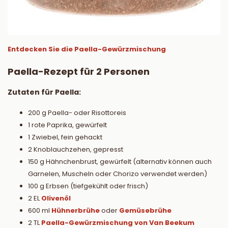
Entdecken Sie die Paella-Gewürzmischung
Paella-Rezept für 2 Personen
Zutaten für Paella:
200 g Paella- oder Risottoreis
1 rote Paprika, gewürfelt
1 Zwiebel, fein gehackt
2 Knoblauchzehen, gepresst
150 g Hähnchenbrust, gewürfelt (alternativ können auch
Garnelen, Muscheln oder Chorizo verwendet werden)
100 g Erbsen (tiefgekühlt oder frisch)
2 EL
Olivenöl
600 ml
Hühnerbrühe
oder
Gemüsebrühe
2 TL
Paella-Gewürzmischung von Van Beekum