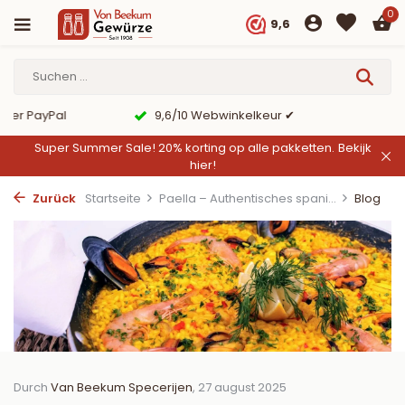
0
9,6
er PayPal
9,6/10 Webwinkelkeur ✔
Super Summer Sale! 20% korting op alle pakketten.
Bekijk
hier!
Zurück
Startseite
Paella – Authentisches spani...
Blog
Durch
Van Beekum Specerijen
, 27 august 2025