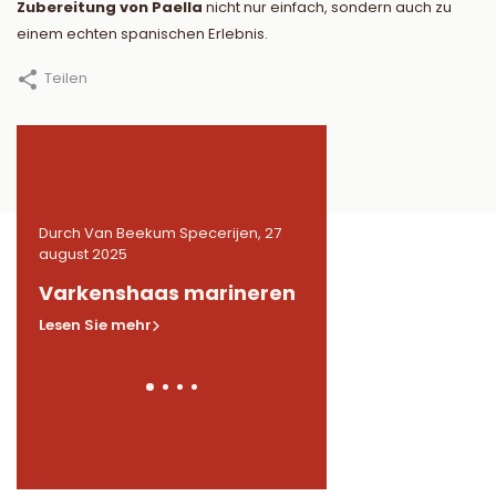
Zubereitung von Paella
nicht nur einfach, sondern auch zu
einem echten spanischen Erlebnis.
Teilen
27
Durch Van Beekum Specerijen, 27
Durch Van Beekum Speceri
august 2025
august 2025
n
Varkenshaas marineren
Gemarineerde
kippendijen in BB
Lesen Sie mehr
Lesen Sie mehr