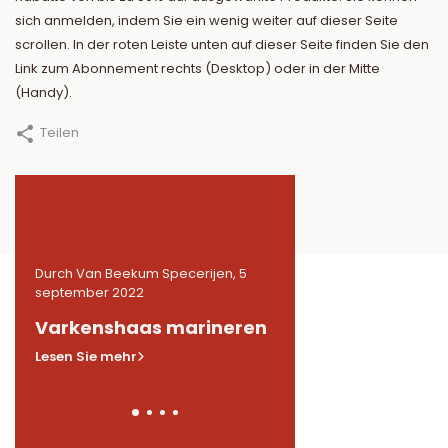
sich anmelden, indem Sie ein wenig weiter auf dieser Seite
scrollen. In der roten Leiste unten auf dieser Seite finden Sie den
Link zum Abonnement rechts (Desktop) oder in der Mitte
(Handy).
Teilen
5
Durch Van Beekum Specerijen, 5
Durch Van Beekum Speceri
september 2022
september 2022
n
Varkenshaas marineren
Gemarineerde
kippendijen in BB
Lesen Sie mehr
Lesen Sie mehr