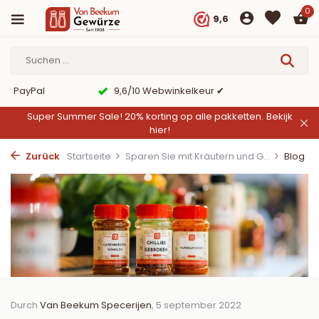
0
9,6
er PayPal
9,6/10 Webwinkelkeur ✔
Super Summer Sale! 20% korting op alle pakketten.
Bekijk
hier!
Zurück
Startseite
Sparen Sie mit Kräutern und G...
Blog
Durch
Van Beekum Specerijen
, 5 september 2022